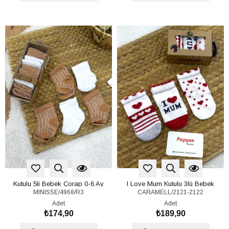
Kutulu 5li Bebek Çorap 0-6 Ay
I Love Mum Kutulu 3lü Bebek
MINISSE/4968/R3
CARAMELL/2121-2122
Çorap 0-6 Ay
Adet
Adet
₺174,90
₺189,90