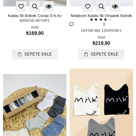
Kutulu 5li Bebek Çorap 0-6 Ay
Newborn Kutulu 6lı Organik Bebek
★
★
★
★
★
MINISSE/4870/R1
(Ürün Videosu Açıklamada)
Çorap 0-6 Ay
1
Adet
DEFNE/481.105/RENK3
₺169,90
Adet
₺219,90
SEPETE EKLE
SEPETE EKLE