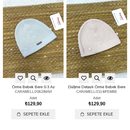
Örme Bebek Bere 0-3 Ay
Düğme Detaylı Örme Bebek Bere
CARAMELL/2062/MAVI
CARAMELL/2114/PEMBE
0-3 Ay
Adet
Adet
₺129,90
₺129,90
SEPETE EKLE
SEPETE EKLE