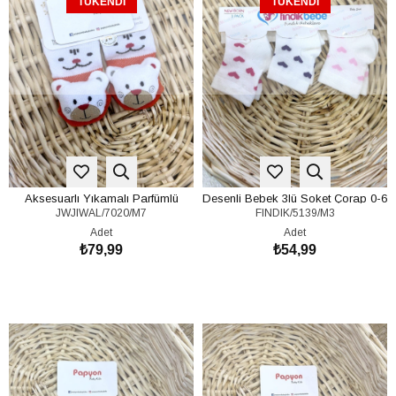
TÜKENDI
TÜKENDI
Aksesuarlı Yıkamalı Parfümlü
Desenli Bebek 3lü Soket Çorap 0-6
JWJIWAL/7020/M7
FINDIK/5139/M3
Bebek Çorap 0-6 Ay
Ay
Adet
Adet
₺79,99
₺54,99