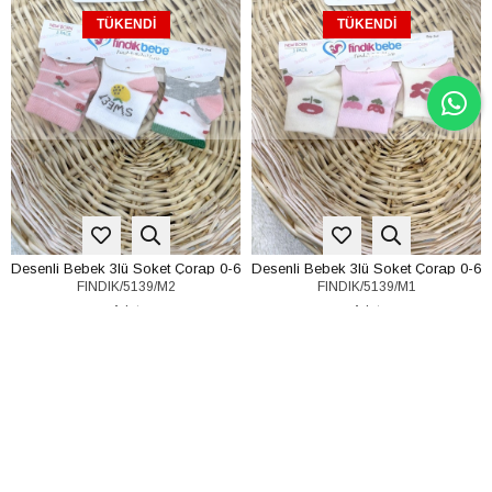
TÜKENDI
TÜKENDI
Desenli Bebek 3lü Soket Çorap 0-6
Desenli Bebek 3lü Soket Çorap 0-6
FINDIK/5139/M2
FINDIK/5139/M1
Ay
Ay
Adet
Adet
₺54,99
₺54,99