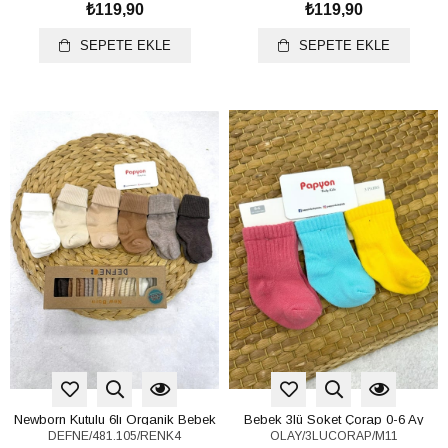
₺119,90
₺119,90
SEPETE EKLE
SEPETE EKLE
Newborn Kutulu 6lı Organik Bebek
Bebek 3lü Soket Çorap 0-6 Ay
DEFNE/481.105/RENK4
OLAY/3LUCORAP/M11
Çorap 0-6 Ay