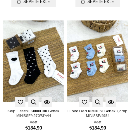
SEPETE EKLE
SEPETE EKLE
Kalp Desenli Kutulu 3lü Bebek
I Love Dad Kutulu 6lı Bebek Çorap
MINISSE/4970/SIYAH
MINISSE/4984
Çorap 0-6 Ay
0-6 Ay
Adet
Adet
₺184,90
₺184,90