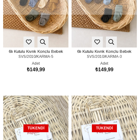
6lı Kutulu Kıvrık Konçlu Bebek
6lı Kutulu Kıvrık Konçlu Bebek
SVS/2010/KARMA-5
SVS/2010/KARMA-3
Çorap 0-6 Ay
Çorap 0-6 Ay
Adet
Adet
₺149,99
₺149,99
TÜKENDI
TÜKENDI