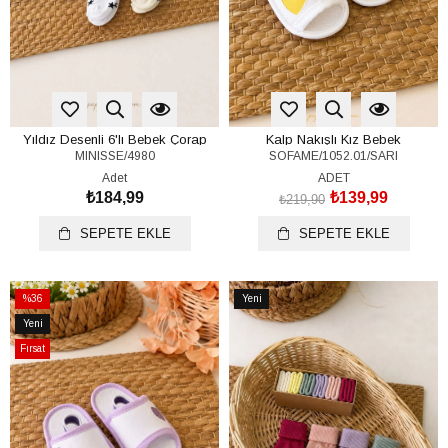
Yıldız Desenli 6'lı Bebek Çorap
Kalp Nakışlı Kız Bebek
MINISSE/4980
SOFAME/1052.01/SARI
Seti (%100 Pamuk)(0-6 Ay)
Sandalet (17-18-19 Numara)
Adet
ADET
₺184,99
₺139,99
₺219,90
SEPETE EKLE
SEPETE EKLE
%36
Yeni
İndirim
Ürün
Yeni
%36İndirim
Ürün
Fırsat
Ürünü