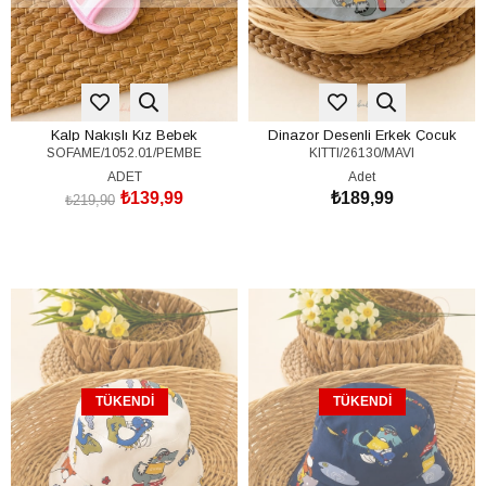
Kalp Nakışlı Kız Bebek
Dinazor Desenli Erkek Çocuk
SOFAME/1052.01/PEMBE
KITTI/26130/MAVI
Sandalet (17-18-19 Numara)
Balıkçı Şapka (1-4 Yaş)
ADET
Adet
₺139,99
₺189,99
₺219,90
TÜKENDI
TÜKENDI