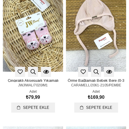
Çıngıraklı Aksesuarlı Yıkamalı
Örme Bağlamalı Bebek Bere (0-3
JWJIWAL/7020/M1
CARAMELL/2061-2105/PEMBE
Parfümlü Bebek Çorap 0-6 Ay
Ay)
Adet
Adet
₺79,99
₺169,90
SEPETE EKLE
SEPETE EKLE