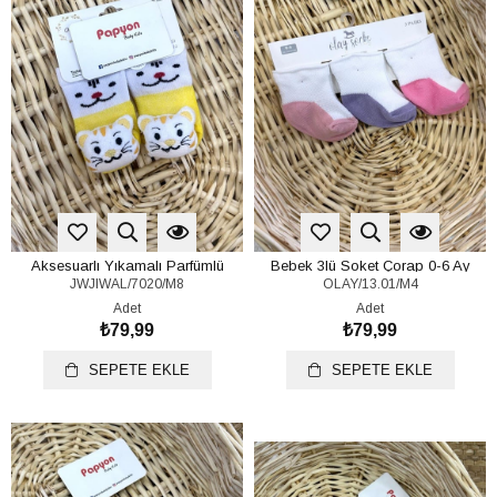
Aksesuarlı Yıkamalı Parfümlü
Bebek 3lü Soket Çorap 0-6 Ay
JWJIWAL/7020/M8
OLAY/13.01/M4
Bebek Çorap 0-6 Ay
Adet
Adet
₺79,99
₺79,99
SEPETE EKLE
SEPETE EKLE