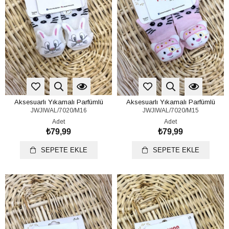
Aksesuarlı Yıkamalı Parfümlü
Aksesuarlı Yıkamalı Parfümlü
JWJIWAL/7020/M16
JWJIWAL/7020/M15
Bebek Çorap 0-6 Ay
Bebek Çorap 0-6 Ay
Adet
Adet
₺79,99
₺79,99
SEPETE EKLE
SEPETE EKLE