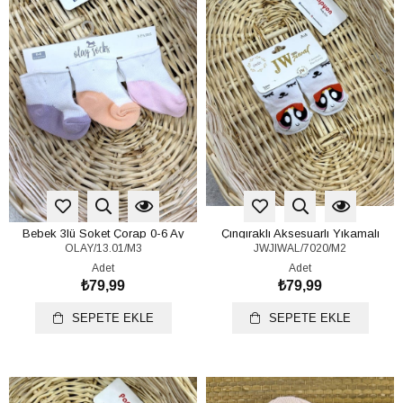
Bebek 3lü Soket Çorap 0-6 Ay
Çıngıraklı Aksesuarlı Yıkamalı
OLAY/13.01/M3
JWJIWAL/7020/M2
Parfümlü Bebek Çorap 0-6 Ay
Adet
Adet
₺79,99
₺79,99
SEPETE EKLE
SEPETE EKLE