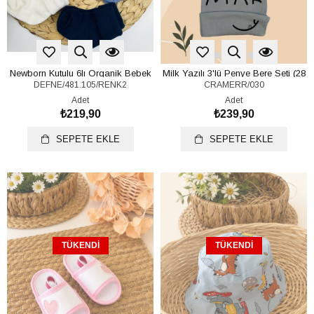
Newborn Kutulu 6lı Organik Bebek
Milk Yazılı 3'lü Penye Bere Seti (28
DEFNE/481.105/RENK2
CRAMERR/030
Çorap 0-6 Ay
Cm)
Adet
Adet
₺219,90
₺239,90
SEPETE EKLE
SEPETE EKLE
TÜKENDI
TÜKENDI