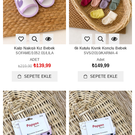
Kalp Nakışlı Kız Bebek
6lı Kutulu Kıvrık Konçlu Bebek
SOFAME/1052.01/LILA
SVS/2010/KARMA-4
Sandalet (17-18-19 Numara)
Çorap 0-6 Ay
ADET
Adet
₺139,99
₺149,99
₺219,90
SEPETE EKLE
SEPETE EKLE