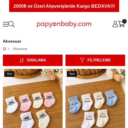
2000₺ ve Üzeri Alışverişlerde Kargo BEDAVA!!!
0
Aksesuar
Aksesuar
SIRALAMA
FILTRELEME
Yeni
Yeni
Ürün
Ürün