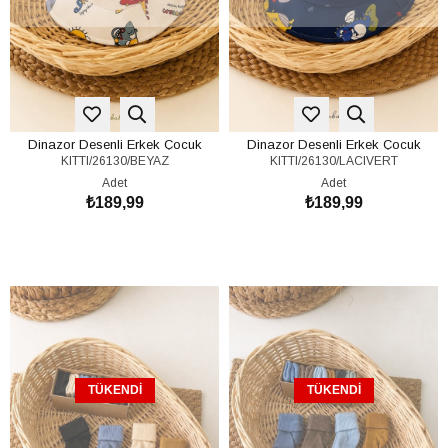
Dinazor Desenli Erkek Çocuk
Dinazor Desenli Erkek Çocuk
KITTI/26130/BEYAZ
KITTI/26130/LACIVERT
Balıkçı Şapka (1-4 Yaş)
Balıkçı Şapka (1-4 Yaş)
Adet
Adet
₺189,99
₺189,99
TÜKENDI
TÜKENDI