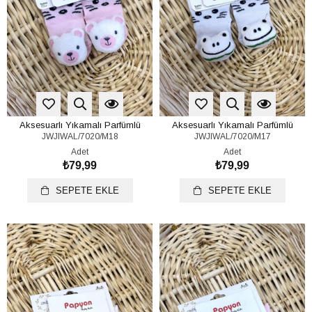
Aksesuarlı Yıkamalı Parfümlü
Aksesuarlı Yıkamalı Parfümlü
JWJIWAL/7020/M18
JWJIWAL/7020/M17
Bebek Çorap 0-6 Ay
Bebek Çorap 0-6 Ay
Adet
Adet
₺79,99
₺79,99
SEPETE EKLE
SEPETE EKLE