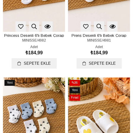
Princess Desenli 6'lı Bebek Çorap
Prens Desenli 6'lı Bebek Çorap
MINISSE/4982
MINISSE/4981
Seti (%100 Pamuk)(0-6 Ay)
Seti (%100 Pamuk)(0-6 Ay)
Adet
Adet
₺184,99
₺184,99
SEPETE EKLE
SEPETE EKLE
Yeni
%36
Ürün
İndirim
Yeni
%36İndirim
Ürün
Fırsat
Ürünü