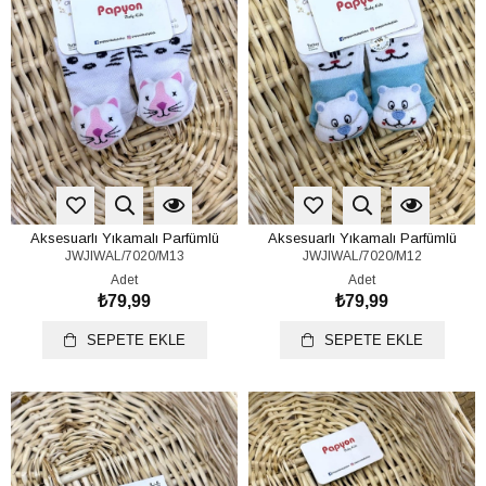
Aksesuarlı Yıkamalı Parfümlü
Aksesuarlı Yıkamalı Parfümlü
JWJIWAL/7020/M13
JWJIWAL/7020/M12
Bebek Çorap 0-6 Ay
Bebek Çorap 0-6 Ay
Adet
Adet
₺79,99
₺79,99
SEPETE EKLE
SEPETE EKLE