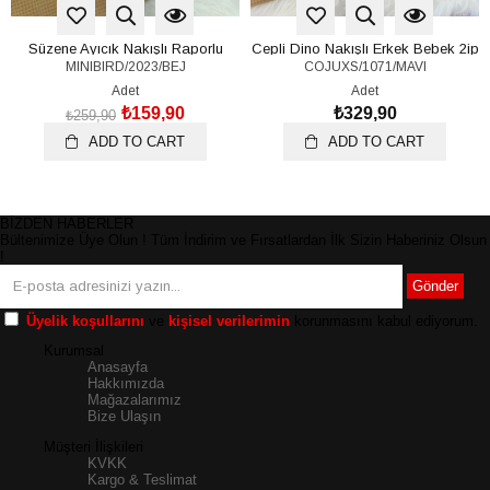
Süzene Ayıcık Nakışlı Raporlu
Cepli Dino Nakışlı Erkek Bebek 2ip
MINIBIRD/2023/BEJ
COJUXS/1071/MAVI
Çıtçıtlı Badili Erkek Bebek 3lü
Takım 6-9/9-12/12-18/18-24 Ay
Takım 0-3/3-6/6-9 Ay
Adet
Adet
₺159,90
₺329,90
₺259,90
ADD TO CART
ADD TO CART
BİZDEN HABERLER
Bültenimize Üye Olun ! Tüm İndirim ve Fırsatlardan İlk Sizin Haberiniz Olsun
!
Gönder
Üyelik koşullarını
ve
kişisel verilerimin
korunmasını kabul ediyorum.
Kurumsal
Anasayfa
Hakkımızda
Mağazalarımız
Bize Ulaşın
Müşteri İlişkileri
KVKK
Kargo & Teslimat