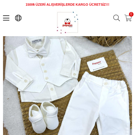
1500₺ ÜZERİ ALIŞVERİŞLERDE KARGO ÜCRETSİZ!!!
Gofre Klasik Erkek Bebek 4lü Mevlüt Takımı 0-3/3-6 Ay
0