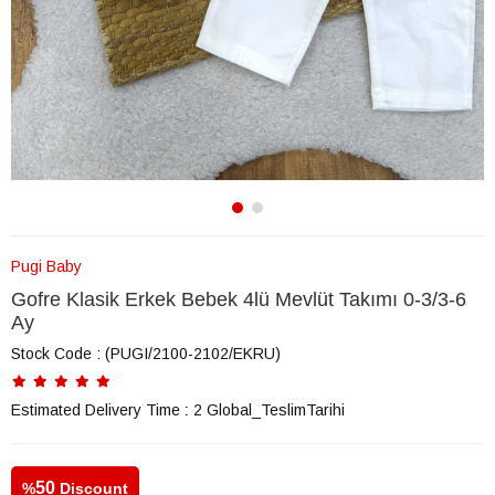
Pugi Baby
Gofre Klasik Erkek Bebek 4lü Mevlüt Takımı 0-3/3-6
Ay
Stock Code
(PUGI/2100-2102/EKRU)
Estimated Delivery Time
:
2 Global_TeslimTarihi
50
%
Discount