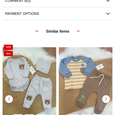
COMMENTS
(0)
PAYMENT OPTIONS
Similar Items
%38
Sale
Item
%38Sale
on
Offer