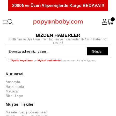
2000₺ ve Üzeri Alışverişlerde Kargo BEDAVA!!!
BİZDEN HABERLER
Bültenimize Üye Olun ! Tüm İndirim ve Fırsatlardan İlk Sizin Haberiniz
Olsun !
Gönder
Üyelik koşullarını
ve
kişisel verilerimin
korunmasını kabul ediyorum.
Kurumsal
Anasayfa
Hakkımızda
Mağaza
Bize Ulaşın
Müşteri İlişkileri
Mesafeli Satış Sözleşmesi