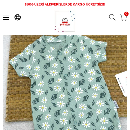
1500₺ ÜZERİ ALIŞVERİŞLERDE KARGO ÜCRETSİZ!!!
Papatya Desenli Kız Bebek Yazlık Şort Tulum (3-6/6-9/9-12 Ay)
0