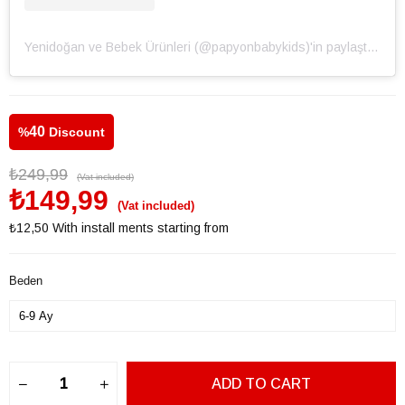
Yenidoğan ve Bebek Ürünleri (@papyonbabykids)'in paylaştığı bir gönderi
40
%
Discount
₺249,99
(Vat included)
₺149,99
(Vat included)
₺12,50
With install ments starting from
Beden