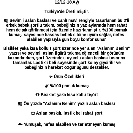
12/12-18 Ay)
Türkiye'de Üretilmiştir.
🦁 Sevimli aslan baskısı ve canlı mavi rengiyle tasarlanan bu 2'li
erkek bebek şortlu takım, bebeğinizin yaz aylarında hem rahat
hem de şık görünmesi için özenle hazırlanmıştır. %100 pamuk
kumaşı sayesinde hassas bebek cildine uyum sağlar, nefes
alabilen yapısıyla gün boyu konfor sunar.
Bisiklet yaka kısa kollu tişört üzerinde yer alan "Aslanım Benim"
yazısı ve sevimli aslan figürü takıma eğlenceli bir görünüm
kazandırırken, şort üzerindeki uyumlu aslan baskısı tasarımı
tamamlar. Lastikli beli sayesinde şort kolay giydirilir ve
bebeğinizin hareket özgürlüğünü destekler.
✨ Ürün Özellikleri
🌿 %100 pamuk kumaş
👕 Bisiklet yaka kısa kollu tişört
🦁 Ön yüzde "Aslanım Benim" yazılı aslan baskısı
🩳 Aslan baskılı, lastik bel rahat şort
☁️ Yumuşak, nefes alabilen ve terletmeyen kumaş