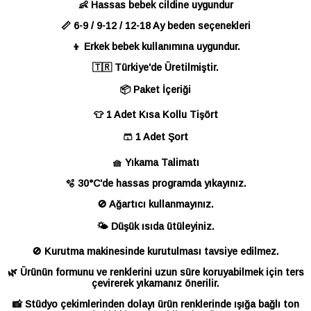
👶 Hassas bebek cildine uygundur
📏 6-9 / 9-12 / 12-18 Ay beden seçenekleri
👦 Erkek bebek kullanımına uygundur.
🇹🇷 Türkiye'de Üretilmiştir.
📦 Paket İçeriği
👕 1 Adet Kısa Kollu Tişört
🩳 1 Adet Şort
🧺 Yıkama Talimatı
🫧 30°C'de hassas programda yıkayınız.
🚫 Ağartıcı kullanmayınız.
🌤️ Düşük ısıda ütüleyiniz.
🚫 Kurutma makinesinde kurutulması tavsiye edilmez.
🌿 Ürünün formunu ve renklerini uzun süre koruyabilmek için ters
çevirerek yıkamanız önerilir.
📸 Stüdyo çekimlerinden dolayı ürün renklerinde ışığa bağlı ton