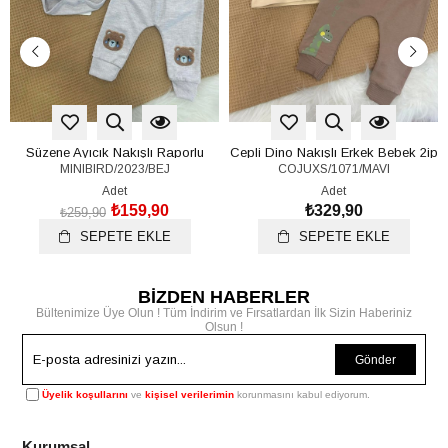
Süzene Ayıcık Nakışlı Raporlu
Cepli Dino Nakışlı Erkek Bebek 2ip
MINIBIRD/2023/BEJ
COJUXS/1071/MAVI
Çıtçıtlı Badili Erkek Bebek 3lü
Takım 6-9/9-12/12-18/18-24 Ay
Takım 0-3/3-6/6-9 Ay
Adet
Adet
₺159,90
₺329,90
₺259,90
SEPETE EKLE
SEPETE EKLE
BİZDEN HABERLER
Bültenimize Üye Olun ! Tüm İndirim ve Fırsatlardan İlk Sizin Haberiniz
Olsun !
Gönder
Üyelik koşullarını
ve
kişisel verilerimin
korunmasını kabul ediyorum.
Kurumsal