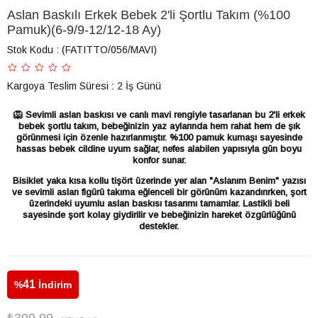
Aslan Baskılı Erkek Bebek 2'li Şortlu Takım (%100
Pamuk)(6-9/9-12/12-18 Ay)
Stok Kodu
(FATITTO/056/MAVI)
Kargoya Teslim Süresi
:
2 İş Günü
🦁 Sevimli aslan baskısı ve canlı mavi rengiyle tasarlanan bu 2'li erkek
bebek şortlu takım, bebeğinizin yaz aylarında hem rahat hem de şık
görünmesi için özenle hazırlanmıştır. %100 pamuk kumaşı sayesinde
hassas bebek cildine uyum sağlar, nefes alabilen yapısıyla gün boyu
konfor sunar.
Bisiklet yaka kısa kollu tişört üzerinde yer alan "Aslanım Benim" yazısı
ve sevimli aslan figürü takıma eğlenceli bir görünüm kazandırırken, şort
üzerindeki uyumlu aslan baskısı tasarımı tamamlar. Lastikli beli
sayesinde şort kolay giydirilir ve bebeğinizin hareket özgürlüğünü
destekler.
41
%
İndirim