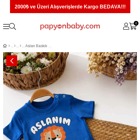
2000₺ ve Üzeri Alışverişlerde Kargo BEDAVA!!!
0
Aslan Baskılı Erkek Bebek 2'li Şortlu Takım (%100 Pamuk)(6-9/9-12/12-18 Ay)