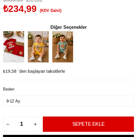
₺399,99
(KDV Dahil)
₺234,99
(KDV Dahil)
Diğer Seçenekler
Tükendi
₺19,58
`den başlayan taksitlerle
Beden