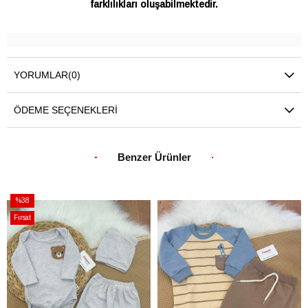
farklılıkları oluşabilmektedir.
YORUMLAR
(0)
ÖDEME SEÇENEKLERI
Benzer Ürünler
%38
İndirim
Fırsat
%38İndirim
Ürünü