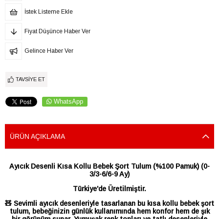
İstek Listeme Ekle
Fiyat Düşünce Haber Ver
Gelince Haber Ver
TAVSIYE ET
WhatsApp
ÜRÜN AÇIKLAMA
Ayıcık Desenli Kısa Kollu Bebek Şort Tulum (%100 Pamuk) (0-
3/3-6/6-9 Ay)
Türkiye'de Üretilmiştir.
🧸 Sevimli ayıcık desenleriyle tasarlanan bu kısa kollu bebek şort
tulum, bebeğinizin günlük kullanımında hem konfor hem de şık