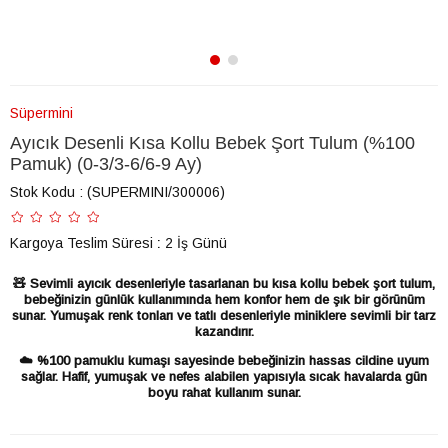
Süpermini
Ayıcık Desenli Kısa Kollu Bebek Şort Tulum (%100
Pamuk) (0-3/3-6/6-9 Ay)
Stok Kodu
(SUPERMINI/300006)
Kargoya Teslim Süresi
:
2 İş Günü
🧸 Sevimli ayıcık desenleriyle tasarlanan bu kısa kollu bebek şort tulum,
bebeğinizin günlük kullanımında hem konfor hem de şık bir görünüm
sunar. Yumuşak renk tonları ve tatlı desenleriyle miniklere sevimli bir tarz
kazandırır.
☁️ %100 pamuklu kumaşı sayesinde bebeğinizin hassas cildine uyum
sağlar. Hafif, yumuşak ve nefes alabilen yapısıyla sıcak havalarda gün
boyu rahat kullanım sunar.