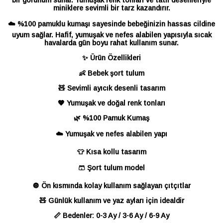
bir görünüm sunar. Yumuşak renk tonları ve tatlı desenleriyle
miniklere sevimli bir tarz kazandırır.
☁️ %100 pamuklu kumaşı sayesinde bebeğinizin hassas cildine
uyum sağlar. Hafif, yumuşak ve nefes alabilen yapısıyla sıcak
havalarda gün boyu rahat kullanım sunar.
✨ Ürün Özellikleri
👶 Bebek şort tulum
🧸 Sevimli ayıcık desenli tasarım
🤎 Yumuşak ve doğal renk tonları
🌿 %100 Pamuk Kumaş
☁️ Yumuşak ve nefes alabilen yapı
👕 Kısa kollu tasarım
🩳 Şort tulum model
🔘 Ön kısmında kolay kullanım sağlayan çıtçıtlar
🧸 Günlük kullanım ve yaz ayları için idealdir
📏 Bedenler: 0-3 Ay / 3-6 Ay / 6-9 Ay