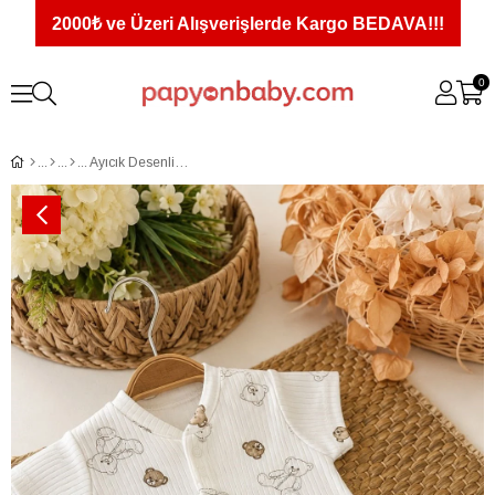
2000₺ ve Üzeri Alışverişlerde Kargo BEDAVA!!!
0
Ayıcık Desenli Kısa Kollu Bebek Şort Tulum (%100 Pamuk) (0-3/3-6/6-9 Ay)