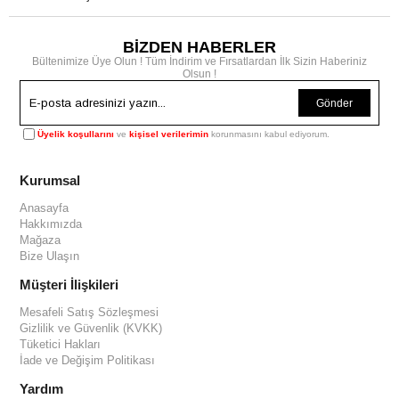
BİZDEN HABERLER
Bültenimize Üye Olun ! Tüm İndirim ve Fırsatlardan İlk Sizin Haberiniz
Olsun !
Gönder
Üyelik koşullarını
ve
kişisel verilerimin
korunmasını kabul ediyorum.
Kurumsal
Anasayfa
Hakkımızda
Mağaza
Bize Ulaşın
Müşteri İlişkileri
Mesafeli Satış Sözleşmesi
Gizlilik ve Güvenlik (KVKK)
Tüketici Hakları
İade ve Değişim Politikası
Yardım