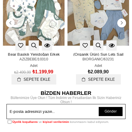
Bear Baskılı Yenidoğan Erkek
(Organik Ürün) Sun Lets Sail
AZIZBEBE/10310
BIORGANIC/63231
Bebek 10lu Zıbın Set Hastane
Yenidoğan Erkek Bebek 10lu Zıbın
Çıkışı
Set Hastane Çıkışı
Adet
Adet
₺1.199,99
₺2.089,90
₺2.499,99
SEPETE EKLE
SEPETE EKLE
BİZDEN HABERLER
Bültenimize Üye Olun ! Tüm İndirim ve Fırsatlardan İlk Sizin Haberiniz
Olsun !
Gönder
Üyelik koşullarını
ve
kişisel verilerimin
korunmasını kabul ediyorum.