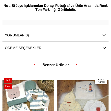
Not: Stüdyo Işıklarından Dolayı Fotoğraf ve Ürün Arasında Renk
Ton Farklılığı Görülebilir.
YORUMLAR
(0)
ÖDEME SEÇENEKLERI
Benzer Ürünler
Ücretsiz
%52
Kargo
İndirim
Fırsat
%52İndirim
Ürünü