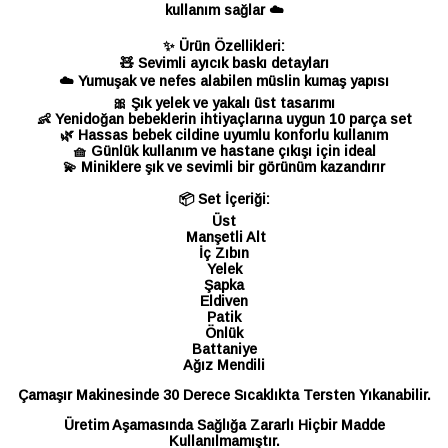
kullanım sağlar ☁️
✨ Ürün Özellikleri:
🧸 Sevimli ayıcık baskı detayları
☁️ Yumuşak ve nefes alabilen müslin kumaş yapısı
🎀 Şık yelek ve yakalı üst tasarımı
👶 Yenidoğan bebeklerin ihtiyaçlarına uygun 10 parça set
🌿 Hassas bebek cildine uyumlu konforlu kullanım
🧺 Günlük kullanım ve hastane çıkışı için ideal
💫 Miniklere şık ve sevimli bir görünüm kazandırır
📦 Set İçeriği:
Üst
Manşetli Alt
İç Zıbın
Yelek
Şapka
Eldiven
Patik
Önlük
Battaniye
Ağız Mendili
Çamaşır Makinesinde 30 Derece Sıcaklıkta Tersten Yıkanabilir.
Üretim Aşamasında Sağlığa Zararlı Hiçbir Madde
Kullanılmamıştır.