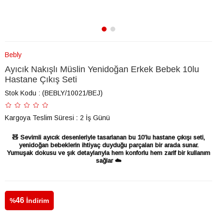
Bebly
Ayıcık Nakışlı Müslin Yenidoğan Erkek Bebek 10lu
Hastane Çıkış Seti
Stok Kodu
(BEBLY/10021/BEJ)
Kargoya Teslim Süresi
:
2 İş Günü
🧸 Sevimli ayıcık desenleriyle tasarlanan bu 10’lu hastane çıkışı seti,
yenidoğan bebeklerin ihtiyaç duyduğu parçaları bir arada sunar.
Yumuşak dokusu ve şık detaylarıyla hem konforlu hem zarif bir kullanım
sağlar ☁️
46
%
İndirim