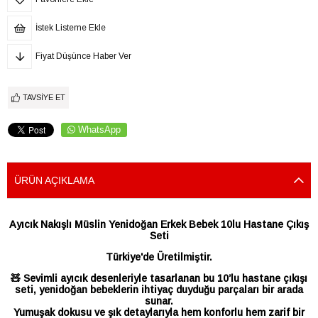
İstek Listeme Ekle
Fiyat Düşünce Haber Ver
TAVSIYE ET
WhatsApp
ÜRÜN AÇIKLAMA
Ayıcık Nakışlı Müslin Yenidoğan Erkek Bebek 10lu Hastane Çıkış
Seti
Türkiye'de Üretilmiştir.
🧸 Sevimli ayıcık desenleriyle tasarlanan bu 10’lu hastane çıkışı
seti, yenidoğan bebeklerin ihtiyaç duyduğu parçaları bir arada
sunar.
Yumuşak dokusu ve şık detaylarıyla hem konforlu hem zarif bir