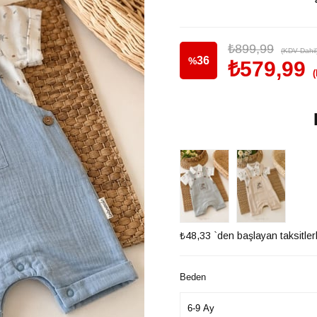
₺899,99
(KDV Dahil
36
%
₺579,99
İndirim
₺48,33
`den başlayan taksitler
Beden