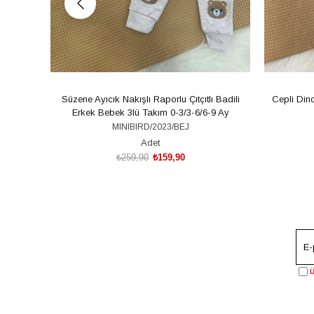
Süzene Ayıcık Nakışlı Raporlu Çıtçıtlı Badili
Cepli Din
Erkek Bebek 3lü Takım 0-3/3-6/6-9 Ay
MINIBIRD/2023/BEJ
Adet
₺259,90
₺159,90
SEPETE EKLE
Ü