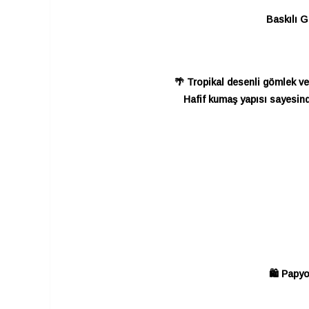
Baskılı G
🌴 Tropikal desenli gömlek ve
Hafif kumaş yapısı sayesind
🛍️ Papy