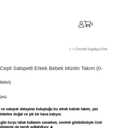
0
< < Önceki Sayfaya Dön
 Cepli Salopetli Erkek Bebek Müslin Takım (0-
MAVI)
Günü
 ve salopet detayının buluştuğu bu erkek bebek takım, yaz
nlerine doğal ve şık bir hava katıyor.
 gün boyu rahat kullanım sunarken, sevimli görünümüyle özel
günlerde de tercih edilebiliyor ☀️