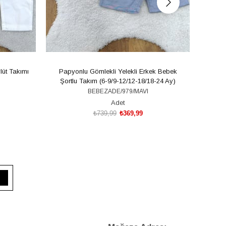
lüt Takımı
Papyonlu Gömlekli Yelekli Erkek Bebek
Papy
Şortlu Takım (6-9/9-12/12-18/18-24 Ay)
Şor
BEBEZADE/979/MAVI
Adet
₺739,99
₺369,99
SEPETE EKLE