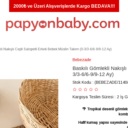
2000₺ ve Üzeri Alışverişlerde Kargo BEDAVA!!!
li Nakışlı Cepli Salopetli Erkek Bebek Müslin Takım (0-3/3-6/6-9/9-12 Ay)
Bebezade
Baskılı Gömlekli Nakışlı
3/3-6/6-9/9-12 Ay)
Stok Kodu
(BEBEZADE/1140/
Kargoya Teslim Süresi
:
2 İş 
🌴 Tropikal desenli gömlek
kombi
Hafif kumaş yapısı sayesinde