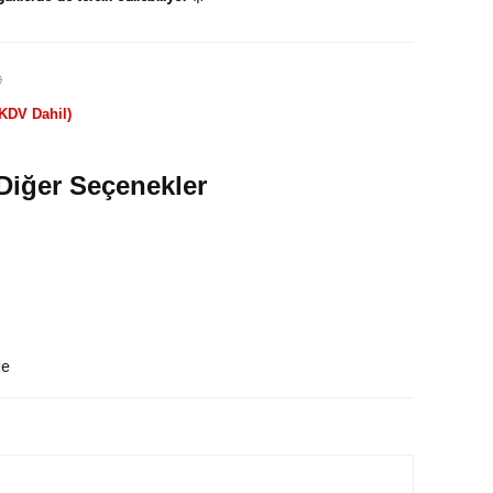
)
(KDV Dahil)
Diğer Seçenekler
le