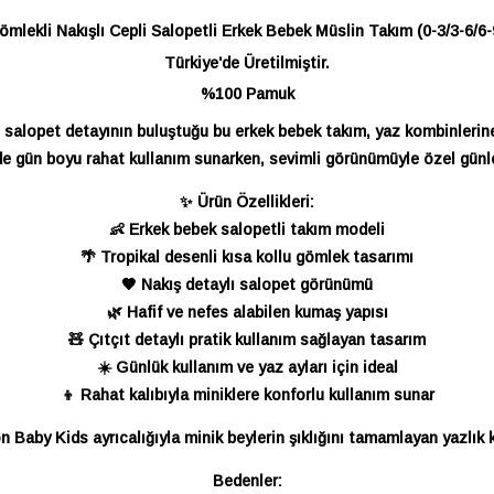
ömlekli Nakışlı Cepli Salopetli Erkek Bebek Müslin Takım (0-3/3-6/6-
Türkiye'de Üretilmiştir.
%100 Pamuk
 salopet detayının buluştuğu bu erkek bebek takım, yaz kombinlerine 
e gün boyu rahat kullanım sunarken, sevimli görünümüyle özel günler
✨ Ürün Özellikleri:
👶 Erkek bebek salopetli takım modeli
🌴 Tropikal desenli kısa kollu gömlek tasarımı
🤎 Nakış detaylı salopet görünümü
🌿 Hafif ve nefes alabilen kumaş yapısı
🧸 Çıtçıt detaylı pratik kullanım sağlayan tasarım
☀️ Günlük kullanım ve yaz ayları için ideal
👦 Rahat kalıbıyla miniklere konforlu kullanım sunar
on Baby Kids ayrıcalığıyla minik beylerin şıklığını tamamlayan yazlık
Bedenler: