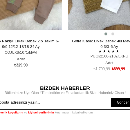
o Nakışlı Erkek Bebek 2ip Takım 6-
Gofre Klasik Erkek Bebek 4lü Mev
9/9-12/12-18/18-24 Ay
0-3/3-6 Ay
★
★
★
★
★
COJUXS/1071/MAVI
PUGI/2100-2102/EKRU
Adet
Adet
₺329,90
₺1.799,99
₺899,99
SEPETE EKLE
BİZDEN HABERLER
SEPETE EKLE
Bültenimize Üye Olun ! Tüm İndirim ve Fırsatlardan İlk Sizin Haberiniz Olsun !
Gönder
yelik koşullarını
ve
kişisel verilerimin
korunmasını kabul ediyorum.