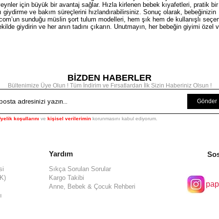
nler için büyük bir avantaj sağlar. Hızla kirlenen bebek kıyafetleri, pratik bir
rı giydirme ve bakım süreçlerini hızlandırabilirsiniz. Sonuç olarak, bebeğinizin
y.com’un sunduğu müslin şort tulum modelleri, hem şık hem de kullanışlı seçe
ekilde giydirin ve her anın tadını çıkarın. Unutmayın, her bebeğin giyimi özel v
BİZDEN HABERLER
Bültenimize Üye Olun ! Tüm İndirim ve Fırsatlardan İlk Sizin Haberiniz Olsun !
Gönder
yelik koşullarını
ve
kişisel verilerimin
korunmasını kabul ediyorum.
Yardım
Sos
si
Sıkça Sorulan Sorular
KK)
Kargo Takibi
pap
Anne, Bebek & Çocuk Rehberi
ı