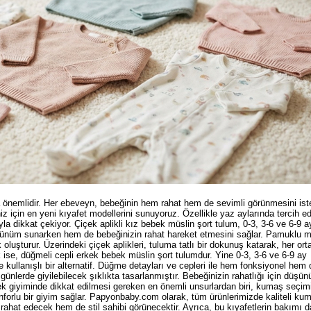
 önemlidir. Her ebeveyn, bebeğinin hem rahat hem de sevimli görünmesini iste
 için en yeni kıyafet modellerini sunuyoruz. Özellikle yaz aylarında tercih ed
yla dikkat çekiyor. Çiçek aplikli kız bebek müslin şort tulum, 0-3, 3-6 ve 6-9 
örünüm sunarken hem de bebeğinizin rahat hareket etmesini sağlar. Pamuklu m
oluşturur. Üzerindeki çiçek aplikleri, tuluma tatlı bir dokunuş katarak, her or
k ise, düğmeli cepli erkek bebek müslin şort tulumdur. Yine 0-3, 3-6 ve 6-9 ay
kullanışlı bir alternatif. Düğme detayları ve cepleri ile hem fonksiyonel hem 
nlerde giyilebilecek şıklıkta tasarlanmıştır. Bebeğinizin rahatlığı için düşü
ek giyiminde dikkat edilmesi gereken en önemli unsurlardan biri, kumaş seçimi
forlu bir giyim sağlar. Papyonbaby.com olarak, tüm ürünlerimizde kaliteli kum
ahat edecek hem de stil sahibi görünecektir. Ayrıca, bu kıyafetlerin bakımı d