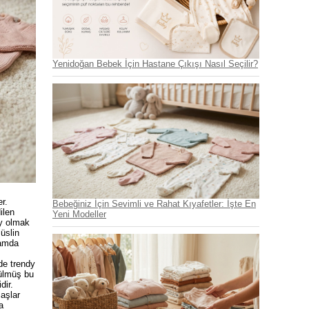
Yenidoğan Bebek İçin Hastane Çıkışı Nasıl Seçilir?
r.
Bebeğiniz İçin Sevimli ve Rahat Kıyafetler: İşte En
ilen
Yeni Modeller
ay olmak
üslin
tamda
de trendy
nülmüş bu
dir.
aşlar
a