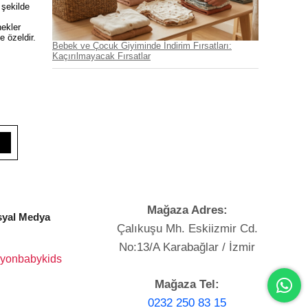
 şekilde
nekler
e özeldir.
Bebek ve Çocuk Giyiminde İndirim Fırsatları:
Kaçırılmayacak Fırsatlar
Mağaza Adres:
yal Medya
Çalıkuşu Mh. Eskiizmir Cd.
No:13/A Karabağlar / İzmir
yonbabykids
Mağaza Tel:
0232 250 83 15