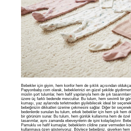
Bebekler için giyim, hem konfor hem de şıklık açısından oldukça
Papyonbaby.com olarak, bebeklerinizi en güzel şekilde giydirmeniz
müslin şort tulumlar, hem hafif yapılarıyla hem de şık tasarımları
üzere üç farklı bedende mevcuttur. Bu tulum, hem sevimli bir g
kumaşı, yaz aylarında terletmeden giyilebilecek ideal bir seçenek 
bebeğinizin dikkatleri üzerine çekmesini sağlar. Diğer bir seçene
bedenlerde sunulan bu tulum, erkek bebekler için hem şık hem de 
bir görünüm sunar. Bu tulum, hem günlük kullanıma hem de özel gü
tasarımlar, aynı zamanda ebeveynlerin de işini kolaylaştırır. Beb
Pamuklu ve hafif kumaşlar, bebeklerin cildine zarar vermeden kon
kullanmaya özen gösteriyoruz. Böylece bebeğiniz, giyerken hem r