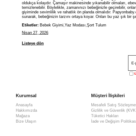
oldukça kolaydır. Çamaşır makinesinde yıkanabilir olmaları, ebevey
temizlenebilir. Böylelikle, zamanınızı bebeğinizle geçirebilir, onla
giyiminde sevimlilik ve rahatlık ön planda olmalıdır. Papyonbab
sunarak, bebeğinizin tarzını ortaya koyar. Onları bu yaz şık bir ş
Etiketler:
Bebek Giyimi,Yaz Modası,Şort Tulum
Nisan 27, 2026
Listeye dön
Ü
Kurumsal
Müşteri İlişkileri
Anasayfa
Mesafeli Satış Sözleşme
Hakkımızda
Gizlilik ve Güvenlik (KV
Mağaza
Tüketici Hakları
Bize Ulaşın
İade ve Değişim Politikas