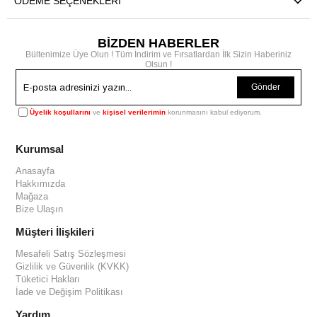
ÖDEME SEÇENEKLERI
BİZDEN HABERLER
Bültenimize Üye Olun ! Tüm İndirim ve Fırsatlardan İlk Sizin Haberiniz
Olsun !
Gönder
Üyelik koşullarını
ve
kişisel verilerimin
korunmasını kabul ediyorum.
Kurumsal
Anasayfa
Hakkımızda
Mağaza
Bize Ulaşın
Müşteri İlişkileri
Mesafeli Satış Sözleşmesi
Gizlilik ve Güvenlik (KVKK)
Tüketici Hakları
İade ve Değişim Politikası
Yardım