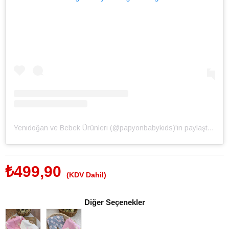
Yenidoğan ve Bebek Ürünleri (@papyonbabykids)'in paylaştığı bir gönderi
₺499,90
(KDV Dahil)
Diğer Seçenekler