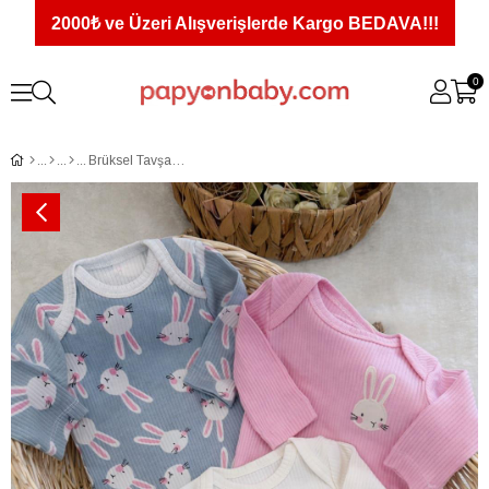
2000₺ ve Üzeri Alışverişlerde Kargo BEDAVA!!!
0
Brüksel Tavşan Baskılı Fitilli Kız Bebek 3lü Uzun Kollu Çıtçıtlı Badi Set (0-3/3-6 Ay)