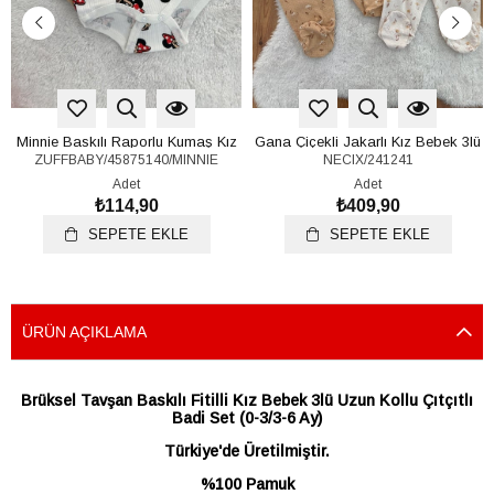
Minnie Baskılı Raporlu Kumaş Kız
Gana Çiçekli Jakarlı Kız Bebek 3lü
ZUFFBABY/45875140/MINNIE
NECIX/241241
Bebek Çıtçıtlı Badi Zıbın 0-3/3-6/6-
Patikli Alt Pantolon 0-3/3-6 Ay
9/9-12/12-18/18-24 Ay 2-3/3-4 Yaş
Adet
Adet
₺114,90
₺409,90
SEPETE EKLE
SEPETE EKLE
ÜRÜN AÇIKLAMA
Brüksel Tavşan Baskılı Fitilli Kız Bebek 3lü Uzun Kollu Çıtçıtlı
Badi Set (0-3/3-6 Ay)
Türkiye'de Üretilmiştir.
%100 Pamuk