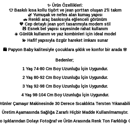
✨ Ürün Özellikleri:
👕 Baskılı kısa kollu tişört ve jean şorttan oluşan 2’li takım
🌿 Yumuşak ve nefes alan kumaş yapısı
🚗 Renkli araç baskısıyla eğlenceli görünüm
💙 Cep detaylı jean şort tasarımıyla modern stil
🧸 Esnek bel yapısı sayesinde rahat kullanım
☀️ Günlük kullanım ve yaz kombinleri için ideal model
💫 Hafif yapısıyla özgür hareket imkanı sunar
🛍️ Papyon Baby kalitesiyle çocuklara şıklık ve konfor bir arada 🌸
Bedenler;
1 Yaş 74-80 Cm Boy Uzunluğu İçin Uygundur.
2 Yaş 80-92 Cm Boy Uzunluğu İçin Uygundur.
3 Yaş 92-98 Cm Boy Uzunluğu İçin Uygundur.
4 Yaş 98-104 Cm Boy Uzunluğu İçin Uygundur.
rünler Çamaşır Makinesinde 30 Derece Sıcaklıkta Tersten Yıkanabili
Üretim Aşamasında Sağlığa Zararlı Hiçbir Madde Kullanılmamıştır.
 Işıklarından Dolayı Fotoğraf ve Ürün Arasında Renk Ton Farklılığı G