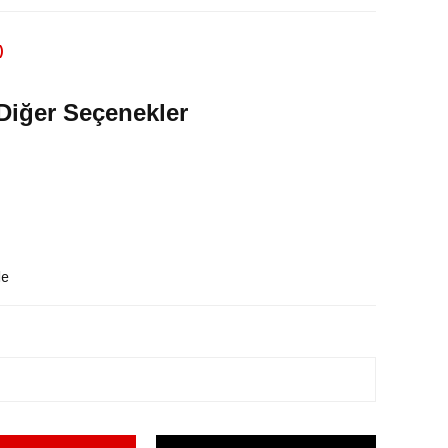
)
Diğer Seçenekler
le