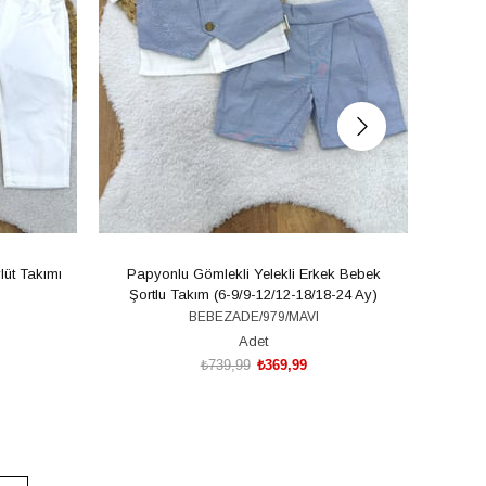
lüt Takımı
Papyonlu Gömlekli Yelekli Erkek Bebek
Papy
Şortlu Takım (6-9/9-12/12-18/18-24 Ay)
Şor
BEBEZADE/979/MAVI
Adet
₺739,99
₺369,99
SEPETE EKLE