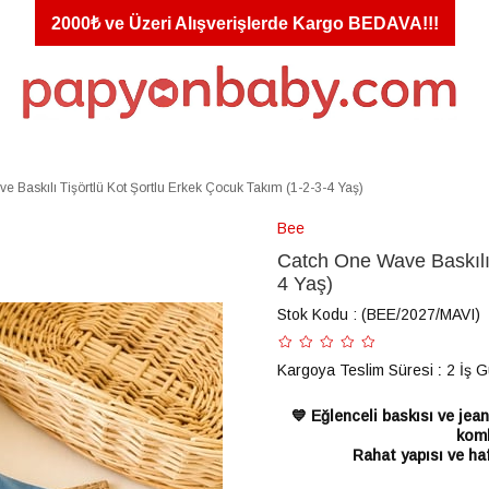
2000₺ ve Üzeri Alışverişlerde Kargo BEDAVA!!!
 Baskılı Tişörtlü Kot Şortlu Erkek Çocuk Takım (1-2-3-4 Yaş)
Bee
Catch One Wave Baskılı 
4 Yaş)
Stok Kodu
(BEE/2027/MAVI)
Kargoya Teslim Süresi
:
2 İş 
💙 Eğlenceli baskısı ve jea
komb
Rahat yapısı ve ha