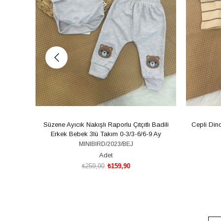
Süzene Ayıcık Nakışlı Raporlu Çıtçıtlı Badili
Cepli Din
Erkek Bebek 3lü Takım 0-3/3-6/6-9 Ay
MINIBIRD/2023/BEJ
Adet
₺259,90
₺159,90
SEPETE EKLE