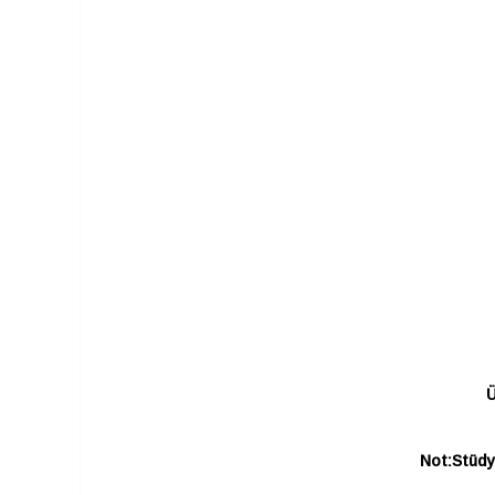
Ü
Not:Stüdyo