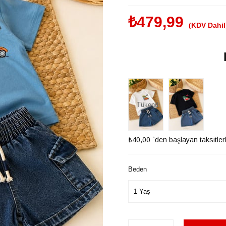
₺479,99
(KDV Dahil
Tükendi
₺40,00
`den başlayan taksitler
Beden