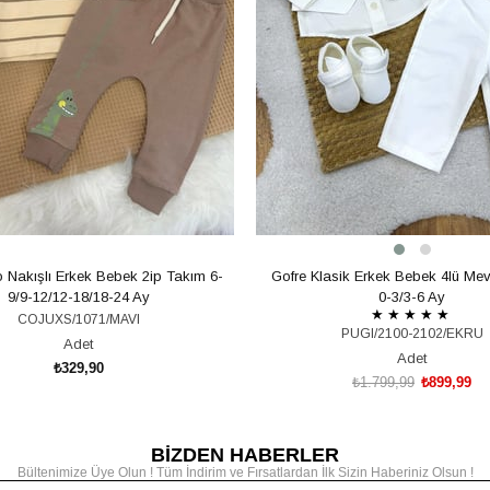
o Nakışlı Erkek Bebek 2ip Takım 6-
Gofre Klasik Erkek Bebek 4lü Mev
9/9-12/12-18/18-24 Ay
0-3/3-6 Ay
★
★
★
★
★
COJUXS/1071/MAVI
PUGI/2100-2102/EKRU
Adet
Adet
₺329,90
₺1.799,99
₺899,99
SEPETE EKLE
BİZDEN HABERLER
SEPETE EKLE
Bültenimize Üye Olun ! Tüm İndirim ve Fırsatlardan İlk Sizin Haberiniz Olsun !