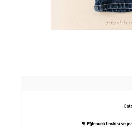
Catc
💙 Eğlenceli baskısı ve je