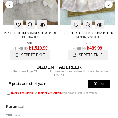
Kız Bebek 4lü Mevlüt Seti 0-3/3-6
Dantelli Yakalı Ekose Kız Bebek
PUGI/4012
MYPINGY/1001
Ay
Elbise (6-9/9-12/12-18/18-24 Ay)
Adet
Adet
₺1.519,90
₺489,99
₺1.749,90
₺869,99
SEPETE EKLE
SEPETE EKLE
BİZDEN HABERLER
Bültenimize Üye Olun ! Tüm İndirim ve Fırsatlardan İlk Sizin Haberiniz
Olsun !
Gönder
Üyelik koşullarını
ve
kişisel verilerimin
korunmasını kabul ediyorum.
Kurumsal
Anasayfa