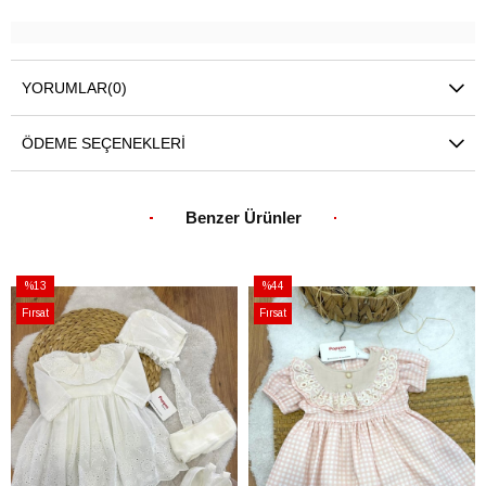
YORUMLAR
(0)
ÖDEME SEÇENEKLERI
Benzer Ürünler
%13
%44
İndirim
İndirim
Fırsat
Fırsat
%13İndirim
%44İndirim
Ürünü
Ürünü