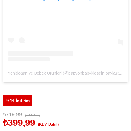
Yenidoğan ve Bebek Ürünleri (@papyonbabykids)'in paylaştığı bir gönderi
44
%
İndirim
₺719,99
(KDV Dahil)
₺399,99
(KDV Dahil)