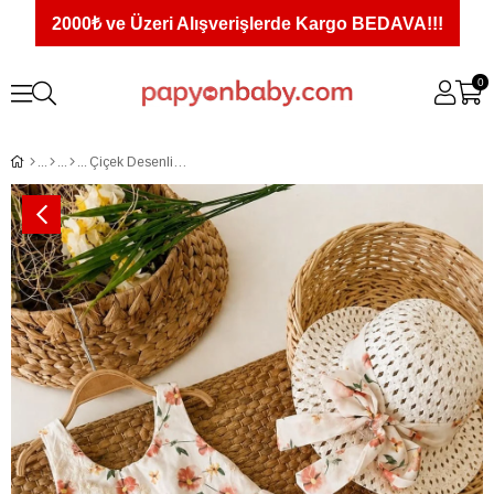
2000₺ ve Üzeri Alışverişlerde Kargo BEDAVA!!!
0
Çiçek Desenli Kendinden Nakışlı Şapkalı Kız Bebek Elbise (6-9/9-12/12-18/18-24 Ay)