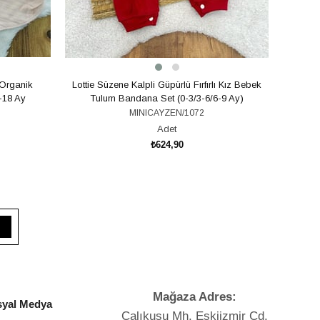
 Organik
Lottie Süzene Kalpli Güpürlü Fırfırlı Kız Bebek
Çiçe
-18 Ay
Tulum Bandana Set (0-3/3-6/6-9 Ay)
MINICAYZEN/1072
Adet
₺624,90
SEPETE EKLE
Mağaza Adres:
yal Medya
Çalıkuşu Mh. Eskiizmir Cd.