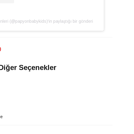
̈nleri (@papyonbabykids)'in paylaştığı bir gönderi
)
Diğer Seçenekler
le