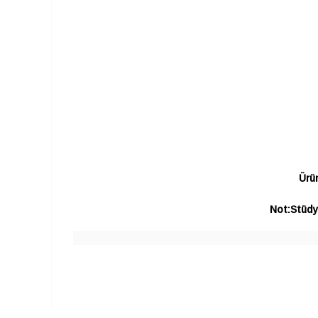
Ürün
Not:Stüdyo