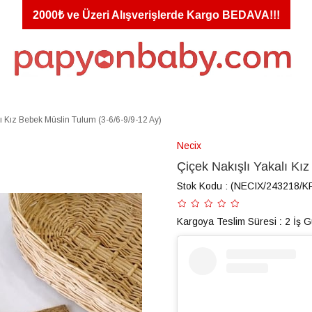
2000₺ ve Üzeri Alışverişlerde Kargo BEDAVA!!!
lı Kız Bebek Müslin Tulum (3-6/6-9/9-12 Ay)
Necix
Çiçek Nakışlı Yakalı Kı
Stok Kodu
(NECIX/243218/K
Kargoya Teslim Süresi
:
2 İş 