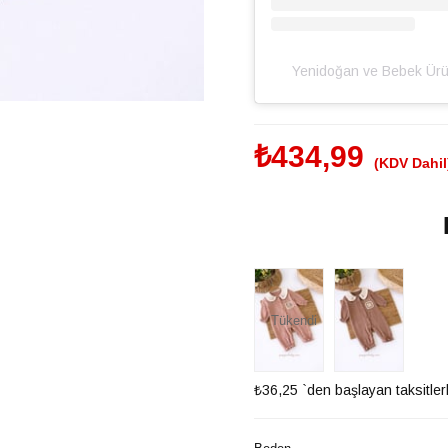
Yenidoğan ve Bebek Üru
₺434,99
(KDV Dahil
Tükendi
₺36,25
`den başlayan taksitler