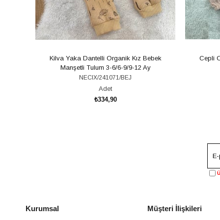
Kilva Yaka Dantelli Organik Kız Bebek
Cepli 
Manşetli Tulum 3-6/6-9/9-12 Ay
NECIX/241071/BEJ
Adet
₺334,90
SEPETE EKLE
Ü
Kurumsal
Müşteri İlişkileri