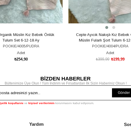
Organik Müslin Kız Bebek Önlük
Cepte Ayıcık Nakışlı Kız Bebek
Tulum Set 6-12-18 Ay
Müslin Fularlı Şort Tulum 6-12
POOKIE/4005/PUDRA
POOKIE/4004/PUDRA
Adet
Adet
₺254,90
₺399,99
₺199,99
BİZDEN HABERLER
SEPETE EKLE
SEPETE EKLE
Bültenimize Üye Olun ! Tüm İndirim ve Fırsatlardan İlk Sizin Haberiniz Olsun !
Gönder
yelik koşullarını
ve
kişisel verilerimin
korunmasını kabul ediyorum.
Yardım
Sos