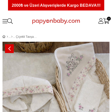
2000₺ ve Üzeri Alışverişlerde Kargo BEDAVA!!!
0
Çiçekli Tavşan Nakışlı Kapüşonlu Havlu Bornoz 4lü Set