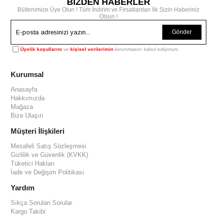
BİZDEN HABERLER
Bültenimize Üye Olun ! Tüm İndirim ve Fırsatlardan İlk Sizin Haberiniz
Olsun !
Gönder
Üyelik koşullarını
ve
kişisel verilerimin
korunmasını kabul ediyorum.
Kurumsal
Anasayfa
Hakkımızda
Mağaza
Bize Ulaşın
Müşteri İlişkileri
Mesafeli Satış Sözleşmesi
Gizlilik ve Güvenlik (KVKK)
Tüketici Hakları
İade ve Değişim Politikası
Yardım
Sıkça Sorulan Sorular
Kargo Takibi