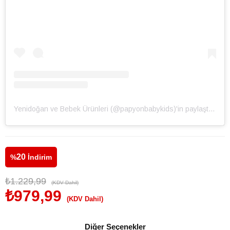
Yenidoğan ve Bebek Ürünleri (@papyonbabykids)'in paylaştığı bir gönderi
20
%
İndirim
₺1.229,99
(KDV Dahil)
₺979,99
(KDV Dahil)
Diğer Seçenekler