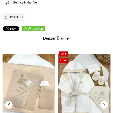
Gelince Haber Ver
TAVSIYE ET
WhatsApp
Benzer Ürünler
%44
İndirim
Fırsat
%44İndirim
Ürünü