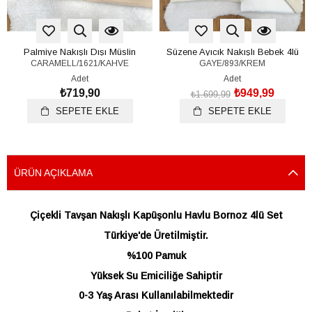
Palmiye Nakışlı Dışı Müslin
Süzene Ayıcık Nakışlı Bebek 4lü
CARAMELL/1621/KAHVE
GAYE/893/KREM
Kapşonlu Bebek Havlu Silgi 82x90
Havlu Bornoz Set
Cm
Adet
Adet
₺719,90
₺949,99
₺1.699,99
SEPETE EKLE
SEPETE EKLE
ÜRÜN AÇIKLAMA
Çiçekli Tavşan Nakışlı Kapüşonlu Havlu Bornoz 4lü Set
Türkiye'de Üretilmiştir.
%100 Pamuk
Yüksek Su Emiciliğe Sahiptir
0-3 Yaş Arası Kullanılabilmektedir