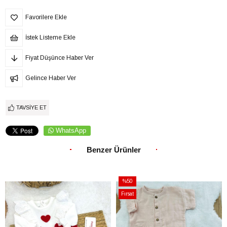
Favorilere Ekle
İstek Listeme Ekle
Fiyat Düşünce Haber Ver
Gelince Haber Ver
TAVSIYE ET
WhatsApp
Benzer Ürünler
%50
İndirim
Fırsat
%50İndirim
Ürünü