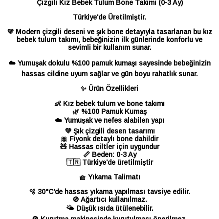
Çizgili Kız Bebek Tulum Bone Takımı (0-3 Ay)
Türkiye'de Üretilmiştir.
💜 Modern çizgili deseni ve şık bone detayıyla tasarlanan bu kız
bebek tulum takımı, bebeğinizin ilk günlerinde konforlu ve
sevimli bir kullanım sunar.
☁️ Yumuşak dokulu %100 pamuk kumaşı sayesinde bebeğinizin
hassas cildine uyum sağlar ve gün boyu rahatlık sunar.
✨ Ürün Özellikleri
👶 Kız bebek tulum ve bone takımı
🌿 %100 Pamuk Kumaş
☁️ Yumuşak ve nefes alabilen yapı
💜 Şık çizgili desen tasarımı
🎀 Fiyonk detaylı bone dahildir
🧸 Hassas ciltler için uygundur
📏 Beden: 0-3 Ay
🇹🇷 Türkiye'de üretilmiştir
🧺 Yıkama Talimatı
🫧 30°C'de hassas yıkama yapılması tavsiye edilir.
🚫 Ağartıcı kullanılmaz.
🌤️ Düşük ısıda ütülenebilir.