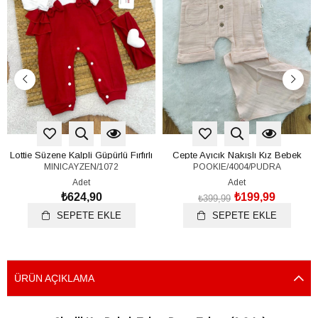
Lottie Süzene Kalpli Güpürlü Fırfırlı
Cepte Ayıcık Nakışlı Kız Bebek
MINICAYZEN/1072
POOKIE/4004/PUDRA
Kız Bebek Tulum Bandana Set (0-
Organik Müslin Fularlı Şort Tulum
3/3-6/6-9 Ay)
6-12-18 Ay
Adet
Adet
₺624,90
₺199,99
₺399,99
SEPETE EKLE
SEPETE EKLE
ÜRÜN AÇIKLAMA