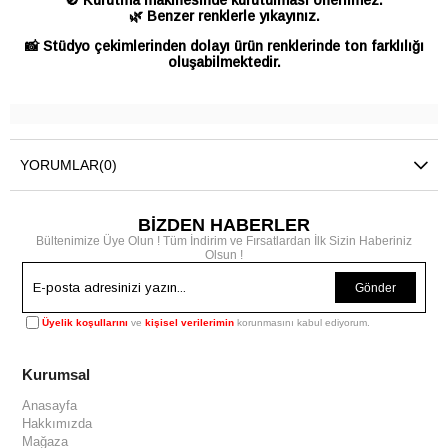
🚫 Kurutma makinesinde kurutulması önerilmez.
🌿 Benzer renklerle yıkayınız.
📸 Stüdyo çekimlerinden dolayı ürün renklerinde ton farklılığı
oluşabilmektedir.
YORUMLAR
(0)
BİZDEN HABERLER
Bültenimize Üye Olun ! Tüm İndirim ve Fırsatlardan İlk Sizin Haberiniz
Olsun !
Gönder
Üyelik koşullarını
ve
kişisel verilerimin
korunmasını kabul ediyorum.
Kurumsal
Anasayfa
Hakkımızda
Mağaza