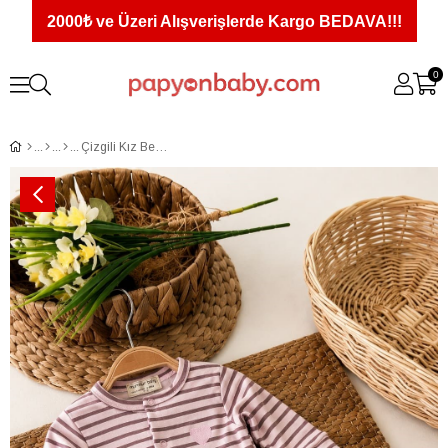
2000₺ ve Üzeri Alışverişlerde Kargo BEDAVA!!!
0
Çizgili Kız Bebek Tulum Bone Takımı (0-3 Ay)