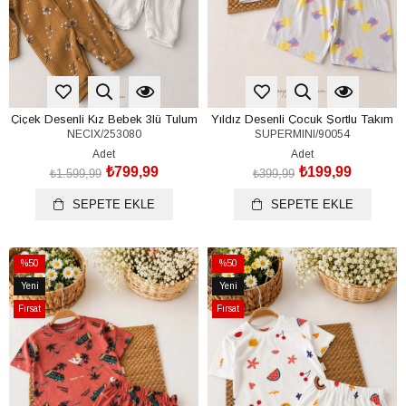
Çiçek Desenli Kız Bebek 3lü Tulum
Yıldız Desenli Çocuk Şortlu Takım
NECIX/253080
SUPERMINI/90054
(%100 Pamuk)(0-3/3-6 Ay)
(%100 Pamuk)(2-3-4-5 Yaş)
Adet
Adet
₺799,99
₺199,99
₺1.599,99
₺399,99
SEPETE EKLE
SEPETE EKLE
%50
%50
İndirim
İndirim
Yeni
Yeni
%50İndirim
%50İndirim
Ürün
Ürün
Fırsat
Fırsat
Ürünü
Ürünü