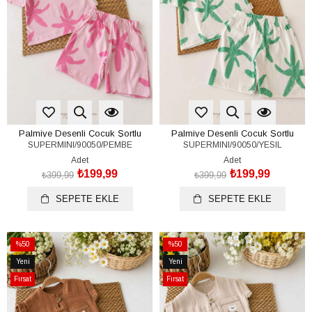
Palmiye Desenli Çocuk Şortlu
Palmiye Desenli Çocuk Şortlu
SUPERMINI/90050/PEMBE
SUPERMINI/90050/YESIL
Takım (%100 Pamuk)(2-3-4-5 Yaş)
Takım (%100 Pamuk)(2-3-4-5 Yaş)
Adet
Adet
₺199,99
₺199,99
₺399,99
₺399,99
SEPETE EKLE
SEPETE EKLE
%50
%50
İndirim
İndirim
Yeni
Yeni
%50İndirim
%50İndirim
Ürün
Ürün
Fırsat
Fırsat
Ürünü
Ürünü