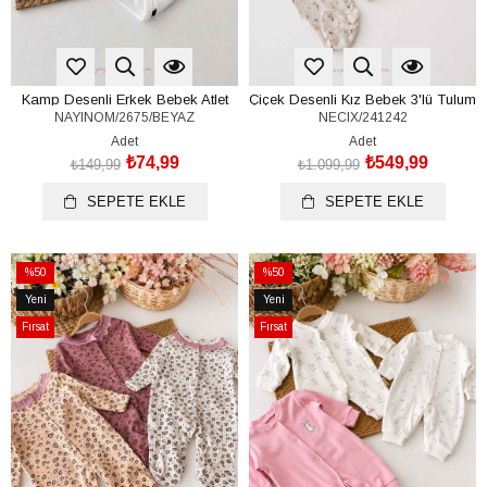
Kamp Desenli Erkek Bebek Atlet
Çiçek Desenli Kız Bebek 3'lü Tulum
NAYINOM/2675/BEYAZ
NECIX/241242
Çıtçıtlı Badi (%100 Pamuk)(6-9/9-
Seti (%100 Pamuk)(0-3/3-6 Ay)
12/12-18/18-24 Ay)
Adet
Adet
₺74,99
₺549,99
₺149,99
₺1.099,99
SEPETE EKLE
SEPETE EKLE
%50
%50
İndirim
İndirim
Yeni
Yeni
%50İndirim
%50İndirim
Ürün
Ürün
Fırsat
Fırsat
Ürünü
Ürünü