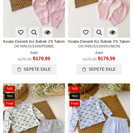
Koala Desenli Kız Bebek 2'li Takım
Koala Desenli Kız Bebek 2'li Takım
OKYANUS/1699/PEMBE
OKYANUS/1699/SOMON
(%100 Pamuk)(0-3 / 3-6 Ay)
(%100 Pamuk)(0-3 / 3-6 Ay)
Adet
Adet
₺179,99
₺179,99
₺279,99
₺279,99
SEPETE EKLE
SEPETE EKLE
%36
%36
İndirim
İndirim
Yeni
Yeni
%36İndirim
%36İndirim
Ürün
Ürün
Fırsat
Fırsat
Ürünü
Ürünü