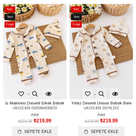
%41
%41
İndirim
İndirim
Yeni
Yeni
%41İndirim
%41İndirim
Ürün
Ürün
Fırsat
Fırsat
Ürünü
Ürünü
İş Makinesi Desenli Erkek Bebek
Yıldız Desenli Unisex Bebek Bere
UKO/1436.03/ISMAKINESI
UKO/1436.03/YILDIZ
Bere Tulum Set (%100 Pamuk)(0-
Tulum Set (%100 Pamuk)(0-3/6-9
3/6-9 Ay)
Ay)
Adet
Adet
₺219,99
₺219,99
₺374,99
₺374,99
SEPETE EKLE
SEPETE EKLE