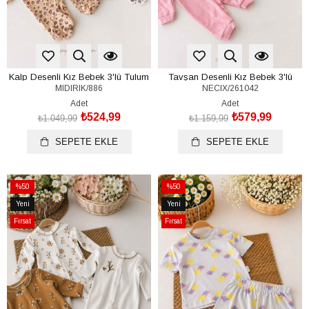
Kalp Desenli Kız Bebek 3'lü Tulum
Tavşan Desenli Kız Bebek 3'lü
MIDIRIK/886
NECIX/261042
Seti (%100 Pamuk)(0-3/3-6/6-9 Ay)
Tulum Seti (%100 Pamuk)(0-3/3-
6/6-9 Ay)
Adet
Adet
₺524,99
₺579,99
₺1.049,99
₺1.159,99
SEPETE EKLE
SEPETE EKLE
%50
%50
İndirim
İndirim
Yeni
Yeni
%50İndirim
%50İndirim
Ürün
Ürün
Fırsat
Fırsat
Ürünü
Ürünü