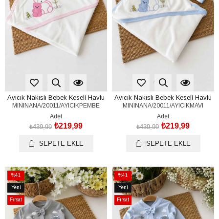
Ayıcık Nakışlı Bebek Keseli Havlu
Ayıcık Nakışlı Bebek Keseli Havlu
MININANA/20011/AYICIKPEMBE
MININANA/20011/AYICIKMAVI
Seti (%100 Pamuk)(70x115 cm)
Seti (%100 Pamuk)(70x115 cm)
Adet
Adet
₺219,99
₺219,99
₺439,99
₺439,99
SEPETE EKLE
SEPETE EKLE
%41
%41
İndirim
İndirim
Yeni
Yeni
%41İndirim
%41İndirim
Ürün
Ürün
Fırsat
Fırsat
Ürünü
Ürünü