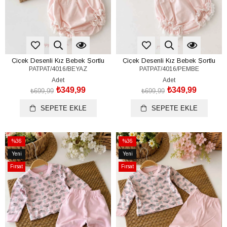
Çiçek Desenli Kız Bebek Şortlu
Çiçek Desenli Kız Bebek Şortlu
PATPAT/4016/BEYAZ
PATPAT/4016/PEMBE
Takım (9-12 / 12-18 / 18-24 Ay)
Takım (9-12 / 12-18 / 18-24 Ay)
Adet
Adet
₺349,99
₺349,99
₺699,99
₺699,99
SEPETE EKLE
SEPETE EKLE
%36
%36
İndirim
İndirim
Yeni
Yeni
%36İndirim
%36İndirim
Ürün
Ürün
Fırsat
Fırsat
Ürünü
Ürünü