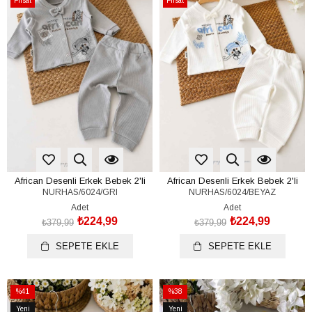
Fırsat
Fırsat
Ürünü
Ürünü
African Desenli Erkek Bebek 2'li
African Desenli Erkek Bebek 2'li
NURHAS/6024/GRI
NURHAS/6024/BEYAZ
Takım (%100 Pamuk)(0-3/3-6 Ay)
Takım (%100 Pamuk)(0-3/3-6 Ay)
Adet
Adet
₺224,99
₺224,99
₺379,99
₺379,99
SEPETE EKLE
SEPETE EKLE
%41
%38
İndirim
İndirim
Yeni
Yeni