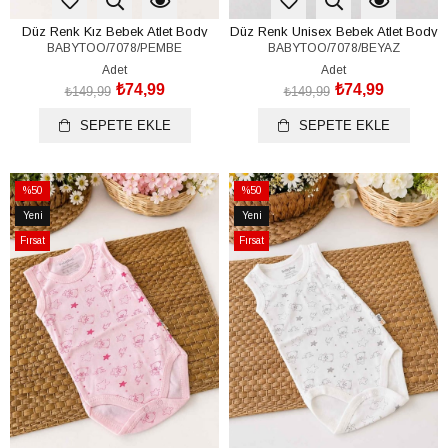
Düz Renk Kız Bebek Atlet Body
Düz Renk Unisex Bebek Atlet Body
BABYTOO/7078/PEMBE
BABYTOO/7078/BEYAZ
(%100 Pamuk)(0-1/1-3/3-6/6-9/9-
(%100 Pamuk)(0-1/1-3/3-6/6-9/9-
12/12-18/18-24 Ay)
12/12-18/18-24 Ay)
Adet
Adet
₺74,99
₺74,99
₺149,99
₺149,99
SEPETE EKLE
SEPETE EKLE
%50
%50
İndirim
İndirim
Yeni
Yeni
%50İndirim
%50İndirim
Ürün
Ürün
Fırsat
Fırsat
Ürünü
Ürünü