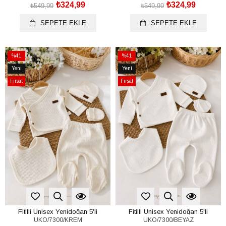
₺324,99
₺324,99
₺549,99
₺549,99
SEPETE EKLE
SEPETE EKLE
%41
%41
İndirim
İndirim
Yeni
Yeni
%41İndirim
%41İndirim
Ürün
Ürün
Fırsat
Fırsat
Ürünü
Ürünü
Fitilli Unisex Yenidoğan 5'li
Fitilli Unisex Yenidoğan 5'li
UKO/7300/KREM
UKO/7300/BEYAZ
Hastane Çıkışı Seti (%100 Pamuk)
Hastane Çıkışı Seti (%100 Pamuk)