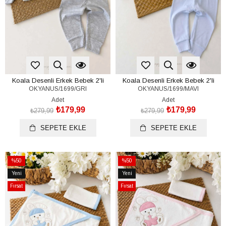
Koala Desenli Erkek Bebek 2'li
Koala Desenli Erkek Bebek 2'li
OKYANUS/1699/GRI
OKYANUS/1699/MAVI
Takım (%100 Pamuk)(0-3 / 3-6 Ay)
Takım (%100 Pamuk)(0-3 / 3-6 Ay)
Adet
Adet
₺179,99
₺179,99
₺279,99
₺279,99
SEPETE EKLE
SEPETE EKLE
%50
%50
İndirim
İndirim
Yeni
Yeni
%50İndirim
%50İndirim
Ürün
Ürün
Fırsat
Fırsat
Ürünü
Ürünü