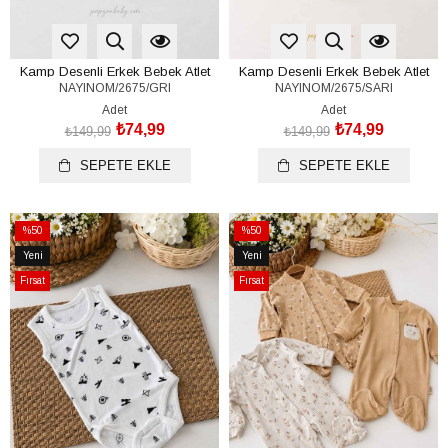
Kamp Desenli Erkek Bebek Atlet
Kamp Desenli Erkek Bebek Atlet
NAYINOM/2675/GRI
NAYINOM/2675/SARI
Çıtçıtlı Badi (%100 Pamuk)(6-9/9-
Çıtçıtlı Badi (%100 Pamuk)(6-9/9-
12/12-18/18-24 Ay)
12/12-18/18-24 Ay)
Adet
Adet
₺74,99
₺74,99
₺149,99
₺149,99
SEPETE EKLE
SEPETE EKLE
%50
%50
İndirim
İndirim
Yeni
Yeni
%50İndirim
%50İndirim
Ürün
Ürün
Fırsat
Fırsat
Ürünü
Ürünü