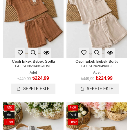
Cepli Erkek Bebek Şortlu
Cepli Erkek Bebek Şortlu
GULSEN/2049/KAHVE
GULSEN/2049/BEJ
Müslin Takım (%100 Pamuk)(3-
Müslin Takım (%100 Pamuk)(3-
6/6-9/9-12/12-18 Ay)
6/6-9/9-12/12-18 Ay)
Adet
Adet
₺224,99
₺224,99
₺449,99
₺449,99
SEPETE EKLE
SEPETE EKLE
%50
%50
İndirim
İndirim
Yeni
Yeni
%50İndirim
%50İndirim
Ürün
Ürün
Fırsat
Fırsat
Ürünü
Ürünü