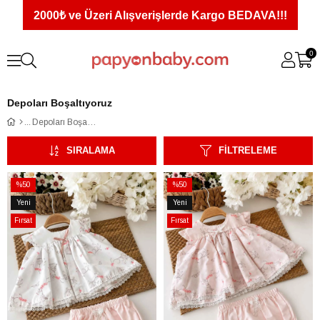
2000₺ ve Üzeri Alışverişlerde Kargo BEDAVA!!!
0
Depoları Boşaltıyoruz
Depoları Boşaltıyoruz
SIRALAMA
FILTRELEME
%50
%50
İndirim
İndirim
Yeni
Yeni
%50İndirim
%50İndirim
Ürün
Ürün
Fırsat
Fırsat
Ürünü
Ürünü