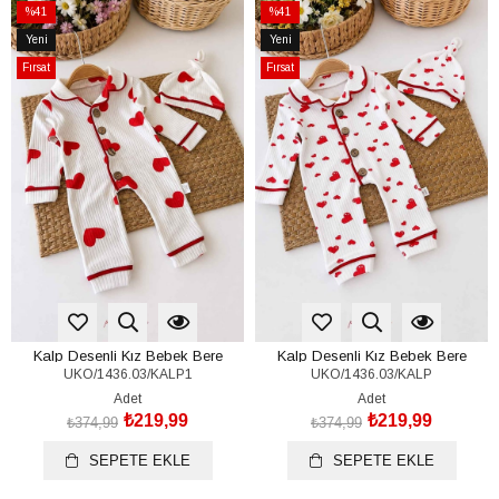
%41
%41
İndirim
İndirim
Yeni
Yeni
%41İndirim
%41İndirim
Ürün
Ürün
Fırsat
Fırsat
Ürünü
Ürünü
Kalp Desenli Kız Bebek Bere
Kalp Desenli Kız Bebek Bere
UKO/1436.03/KALP1
UKO/1436.03/KALP
Tulum Set (%100 Pamuk)(0-3/6-9
Tulum Set (%100 Pamuk)(0-3/6-9
Ay)
Ay)
Adet
Adet
₺219,99
₺219,99
₺374,99
₺374,99
SEPETE EKLE
SEPETE EKLE