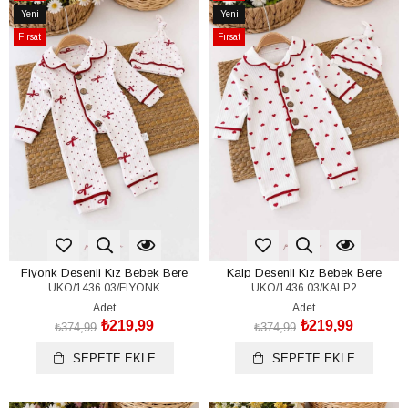
İndirim
İndirim
Yeni
Yeni
%41İndirim
%41İndirim
Ürün
Ürün
Fırsat
Fırsat
Ürünü
Ürünü
Fiyonk Desenli Kız Bebek Bere
Kalp Desenli Kız Bebek Bere
UKO/1436.03/FIYONK
UKO/1436.03/KALP2
Tulum Set (%100 Pamuk)(0-3/6-9
Tulum Set (%100 Pamuk)(0-3/6-9
Ay)
Ay)
Adet
Adet
₺219,99
₺219,99
₺374,99
₺374,99
SEPETE EKLE
SEPETE EKLE