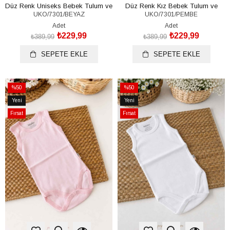
Düz Renk Uniseks Bebek Tulum ve
Düz Renk Kız Bebek Tulum ve
UKO/7301/BEYAZ
UKO/7301/PEMBE
Şapka Seti (%100 Pamuk)(0-3/3-
Şapka Seti (%100 Pamuk)(0-3/3-
6/6-9 Ay)
6/6-9 Ay)
Adet
Adet
₺229,99
₺229,99
₺389,99
₺389,99
SEPETE EKLE
SEPETE EKLE
%50
%50
İndirim
İndirim
Yeni
Yeni
%50İndirim
%50İndirim
Ürün
Ürün
Fırsat
Fırsat
Ürünü
Ürünü