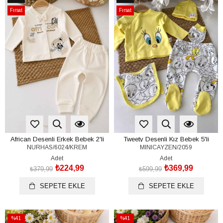
%41İndirim
%38İndirim
Ürün
Ürün
Fırsat
Fırsat
Ürünü
Ürünü
African Desenli Erkek Bebek 2'li
Tweety Desenli Kız Bebek 5'li
NURHAS/6024/KREM
MINICAYZEN/2059
Takım (%100 Pamuk)(0-3/3-6 Ay)
Hastane Çıkışı Seti (%100 Pamuk)
Adet
Adet
₺224,99
₺369,99
₺379,99
₺599,99
SEPETE EKLE
SEPETE EKLE
%41
%41