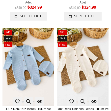
(0-3 Ay)
(0-3 Ay)
Adet
Adet
₺324,99
₺324,99
₺549,99
₺549,99
SEPETE EKLE
SEPETE EKLE
%41
%41
İndirim
İndirim
Yeni
Yeni
%41İndirim
%41İndirim
Ürün
Ürün
Fırsat
Fırsat
Ürünü
Ürünü
Düz Renk Kız Bebek Tulum ve
Düz Renk Uniseks Bebek Tulum ve