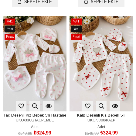
SEPETE EKLE
SEPETE EKLE
%41
%41
İndirim
İndirim
Yeni
Yeni
%41İndirim
%41İndirim
Ürün
Ürün
Fırsat
Fırsat
Ürünü
Ürünü
Taç Desenli Kız Bebek 5'li Hastane
Kalp Desenli Kız Bebek 5'li
UKO/3300/TACPEMBE
UKO/3300/KALP
Çıkışı Seti (%100 Pamuk)(0-3 Ay)
Hastane Çıkışı Seti (%100 Pamuk)
(0-3 Ay)
Adet
Adet
₺324,99
₺324,99
₺549,99
₺549,99