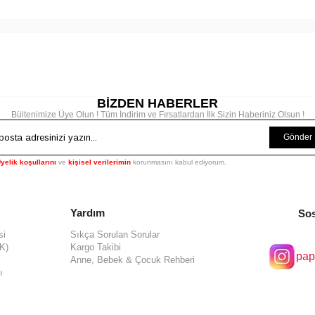
BİZDEN HABERLER
Bültenimize Üye Olun ! Tüm İndirim ve Fırsatlardan İlk Sizin Haberiniz Olsun !
Gönder
yelik koşullarını
ve
kişisel verilerimin
korunmasını kabul ediyorum.
Yardım
Sos
si
Sıkça Sorulan Sorular
KK)
Kargo Takibi
pap
Anne, Bebek & Çocuk Rehberi
ı