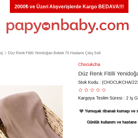
2000₺ ve Üzeri Alışverişlerde Kargo BEDAVA!!!
s)
Düz Renk Fitilli Yenidoğan Bebek 7li Hastane Çıkış Seti
Chocukcha
Düz Renk Fitilli Yenidoğ
Stok Kodu
(CHOCUKCHA/222
Kargoya Teslim Süresi
:
2 İş 
🩷 Yumuşak ribanalı kumaşı ve sa
Günlük kullanım ve hastane ç