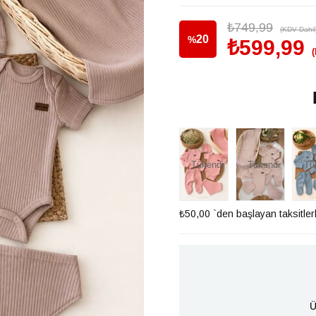
₺749,99
(KDV Dahil
20
%
₺599,99
İndirim
Tükendi
Tükendi
Tü
₺50,00
`den başlayan taksitler
Ü