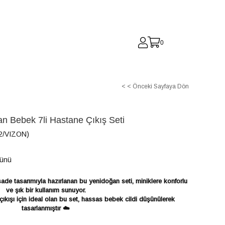
0
< < Önceki Sayfaya Dön
an Bebek 7li Hastane Çıkış Seti
/VIZON)
Günü
de tasarımıyla hazırlanan bu yenidoğan seti, miniklere konforlu
ve şık bir kullanım sunuyor.
ıkışı için ideal olan bu set, hassas bebek cildi düşünülerek
tasarlanmıştır ☁️