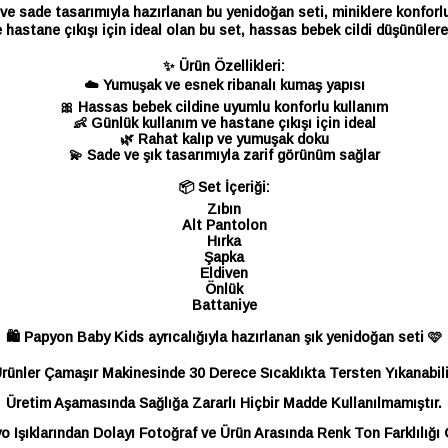
ve sade tasarımıyla hazırlanan bu yenidoğan seti, miniklere konforlu 
 hastane çıkışı için ideal olan bu set, hassas bebek cildi düşünülere
✨ Ürün Özellikleri:
☁️ Yumuşak ve esnek ribanalı kumaş yapısı
🎀 Hassas bebek cildine uyumlu konforlu kullanım
👶 Günlük kullanım ve hastane çıkışı için ideal
🌿 Rahat kalıp ve yumuşak doku
💫 Sade ve şık tasarımıyla zarif görünüm sağlar
📦 Set İçeriği:
Zıbın
Alt Pantolon
Hırka
Şapka
Eldiven
Önlük
Battaniye
🛍️ Papyon Baby Kids ayrıcalığıyla hazırlanan şık yenidoğan seti 🩷
rünler Çamaşır Makinesinde 30 Derece Sıcaklıkta Tersten Yıkanabili
Üretim Aşamasında Sağlığa Zararlı Hiçbir Madde Kullanılmamıştır.
o Işıklarından Dolayı Fotoğraf ve Ürün Arasında Renk Ton Farklılığı G