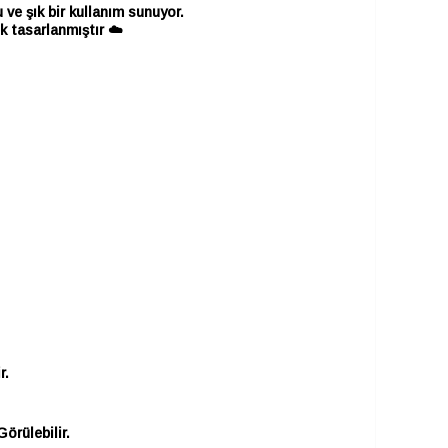
ve şık bir kullanım sunuyor.
k tasarlanmıştır ☁️
r.
örülebilir.