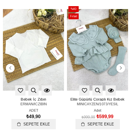
%40
İndirim
Fırsat
%40İndirim
Ürünü
Bebek İç Zıbın
Elite Güpürlü Çoraplı Kız Bebek
ERMAN/ICZIBIN
MINICAYZEN/1073/YESIL
Romper Badi (3-6/6-9/9-12 Ay)
ADET
Adet
₺49,90
₺599,99
₺999,99
SEPETE EKLE
SEPETE EKLE