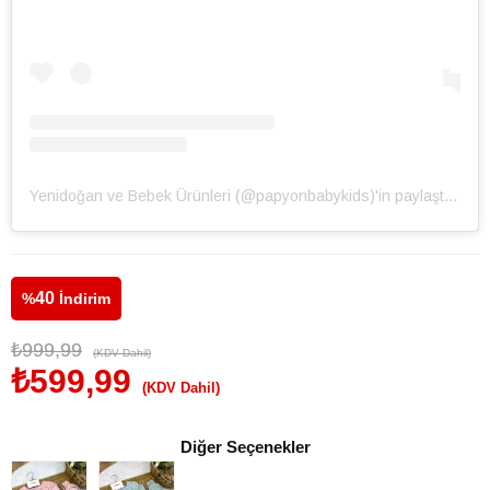
Yenidoğan ve Bebek Ürünleri (@papyonbabykids)'in paylaştığı bir gönderi
40
%
İndirim
₺999,99
(KDV Dahil)
₺599,99
(KDV Dahil)
Diğer Seçenekler