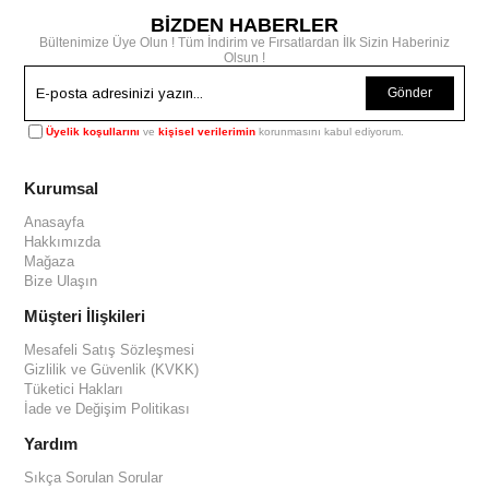
BİZDEN HABERLER
Bültenimize Üye Olun ! Tüm İndirim ve Fırsatlardan İlk Sizin Haberiniz
Olsun !
Gönder
Üyelik koşullarını
ve
kişisel verilerimin
korunmasını kabul ediyorum.
Kurumsal
Anasayfa
Hakkımızda
Mağaza
Bize Ulaşın
Müşteri İlişkileri
Mesafeli Satış Sözleşmesi
Gizlilik ve Güvenlik (KVKK)
Tüketici Hakları
İade ve Değişim Politikası
Yardım
Sıkça Sorulan Sorular