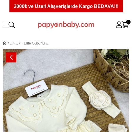
2000₺ ve Üzeri Alışverişlerde Kargo BEDAVA!!!
0
Elite Güpürlü Çoraplı Kız Bebek Romper Badi (3-6/6-9/9-12 Ay)