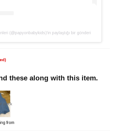
̈nleri (@papyonbabykids)'in paylaştığı bir gönderi
ded)
 these along with this item.
f stock
ting from