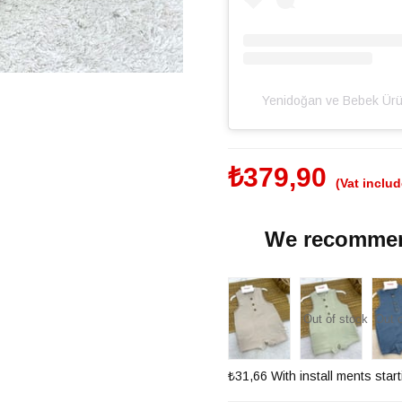
Yenidoğan ve Bebek Üru
₺379,90
(Vat inclu
We recommend
Out of stock
Out o
₺31,66
With install ments star