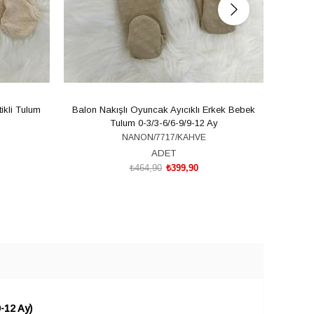
ikli Tulum
Balon Nakışlı Oyuncak Ayıcıklı Erkek Bebek
Ördek
Tulum 0-3/3-6/6-9/9-12 Ay
NANON/7717/KAHVE
ADET
₺464,90
₺399,90
ADD TO CART
-12 Ay)