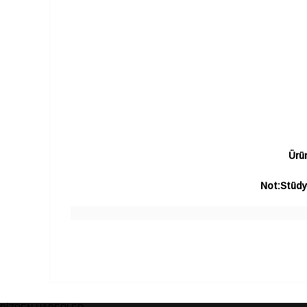
Ürün
Not:Stüdyo