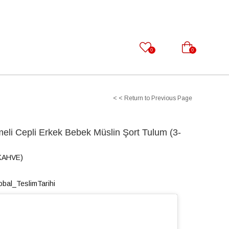
bek Bakım Çantası
Bebek Bakım & Beslenme
0
0
< < Return to Previous Page
eli Cepli Erkek Bebek Müslin Şort Tulum (3-
KAHVE)
obal_TeslimTarihi