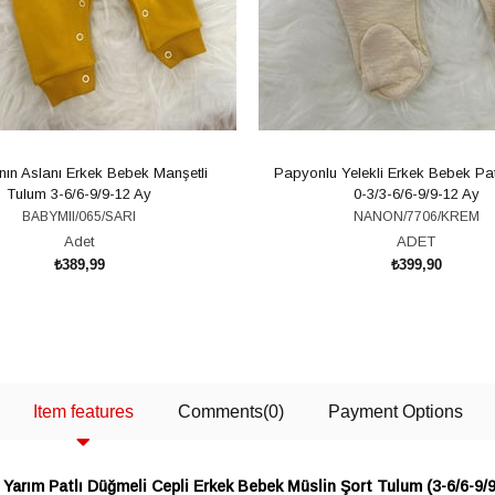
ın Aslanı Erkek Bebek Manşetli
Papyonlu Yelekli Erkek Bebek Pat
Tulum 3-6/6-9/9-12 Ay
0-3/3-6/6-9/9-12 Ay
BABYMII/065/SARI
NANON/7706/KREM
Adet
ADET
₺389,99
₺399,90
ADD TO CART
ADD TO CART
Item features
Comments
(0)
Payment Options
 Yarım Patlı Düğmeli Cepli Erkek Bebek Müslin Şort Tulum (3-6/6-9/9