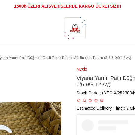
1500₺ ÜZERİ ALIŞVERİŞLERDE KARGO ÜCRETSİZ!!!
Erkek Bebek
Bebek Tekstil
Havlu & Bornoz
Be
Kız Çocuk
Erkek Çocuk
Aksesuar
Tüm Ürünler
yana Yarım Patlı Düğmeli Cepli Erkek Bebek Müslin Şort Tulum (3-6/6-9/9-12 Ay)
Necix
Viyana Yarım Patlı Düğm
6/6-9/9-12 Ay)
Stock Code
(NECIX/252383/
Estimated Delivery Time
:
2 Gl