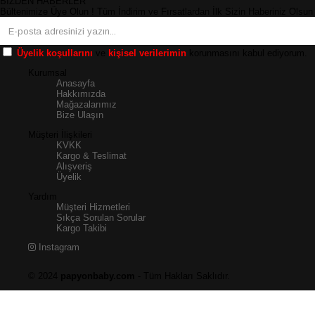
BİZDEN HABERLER
Bültenimize Üye Olun ! Tüm İndirim ve Fırsatlardan İlk Sizin Haberiniz Olsun 
Üyelik koşullarını
ve
kişisel verilerimin
korunmasını kabul ediyorum.
Kurumsal
Anasayfa
Hakkımızda
Mağazalarımız
Bize Ulaşın
Müşteri İlişkileri
KVKK
Kargo & Teslimat
Alışveriş
Üyelik
Yardım
Müşteri Hizmetleri
Sıkça Sorulan Sorular
Kargo Takibi
Instagram
© 2024
papyonbaby.com
- Tüm Hakları Saklıdır.