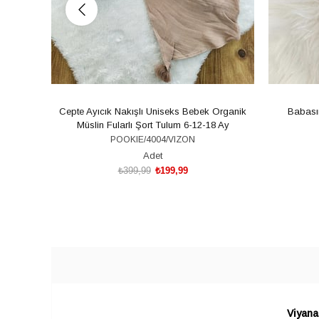
Cepte Ayıcık Nakışlı Uniseks Bebek Organik
Babasın
Müslin Fularlı Şort Tulum 6-12-18 Ay
POOKIE/4004/VIZON
Adet
₺399,99
₺199,99
ADD TO CART
Viyana