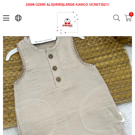
1500₺ ÜZERİ ALIŞVERİŞLERDE KARGO ÜCRETSİZ!!!
Viyana Yarım Patlı Düğmeli Cepli Erkek Bebek Müslin Şort Tulum (3-6/6-9/9-12 Ay)
0