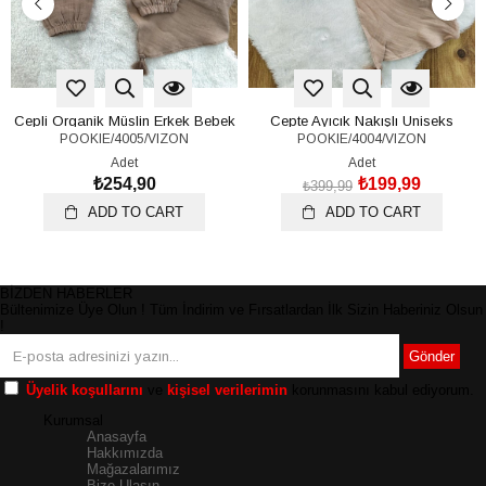
Cepli Organik Müslin Erkek Bebek
Cepte Ayıcık Nakışlı Uniseks
POOKIE/4005/VIZON
POOKIE/4004/VIZON
Önlük Tulum Set 6-12-18 Ay
Bebek Organik Müslin Fularlı Şort
Tulum 6-12-18 Ay
Adet
Adet
₺254,90
₺199,99
₺399,99
ADD TO CART
ADD TO CART
BİZDEN HABERLER
Bültenimize Üye Olun ! Tüm İndirim ve Fırsatlardan İlk Sizin Haberiniz Olsun
!
Gönder
Üyelik koşullarını
ve
kişisel verilerimin
korunmasını kabul ediyorum.
Kurumsal
Anasayfa
Hakkımızda
Mağazalarımız
Bize Ulaşın