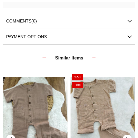
COMMENTS
(0)
PAYMENT OPTIONS
Similar Items
%50
Sale
Item
%50Sale
on
Offer