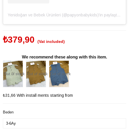
Yenidoğan ve Bebek Ürünleri (@papyonbabykids)'in paylaştığı bir gönderi
₺379,90
(Vat included)
We recommend these along with this item.
Out of stock
Out of stock
Out of stock
₺31,66
With install ments starting from
Beden