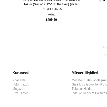
Takım (6-9/9-12/12-18/18-24 Ay) (Video
Açıklamada)
BABYBUU/0265
Adet
₺499,90
SEPETE EKLE
Ü
Kurumsal
Müşteri İlişkileri
Anasayfa
Mesafeli Satış Sözleşme
Hakkımızda
Gizlilik ve Güvenlik (KV
Mağaza
Tüketici Hakları
Bize Ulaşın
İade ve Değişim Politikas