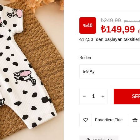
₺249,99
(KDV Dahil
40
%
₺149,99
₺12,50
`den başlayan taksitler
İndirim
Beden
Favorilere Ekle