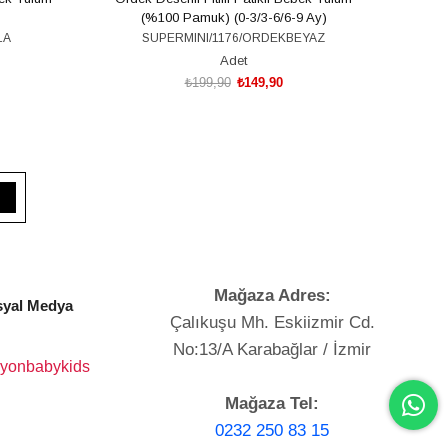
(%100 Pamuk) (0-3/3-6/6-9 Ay)
LA
SUPERMINI/1176/ORDEKBEYAZ
Adet
₺199,90
₺149,90
SEPETE EKLE
Mağaza Adres:
yal Medya
Çalıkuşu Mh. Eskiizmir Cd.
No:13/A Karabağlar / İzmir
yonbabykids
Mağaza Tel:
0232 250 83 15