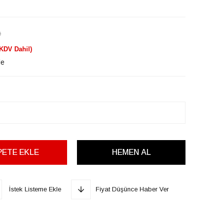
)
(KDV Dahil)
le
İstek Listeme Ekle
Fiyat Düşünce Haber Ver