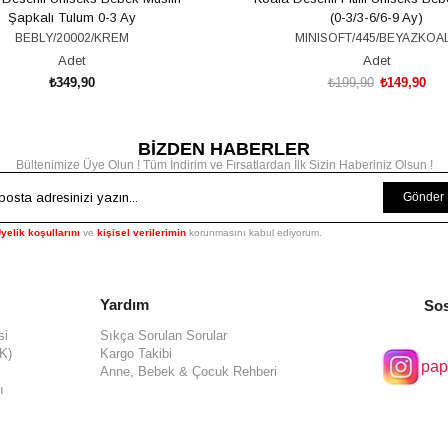
Şapkalı Tulum 0-3 Ay
(0-3/3-6/6-9 Ay)
BEBLY/20002/KREM
MINISOFT/445/BEYAZKOA
Adet
Adet
₺349,90
₺199,90
₺149,90
BİZDEN HABERLER
SEPETE EKLE
SEPETE EKLE
Bültenimize Üye Olun ! Tüm İndirim ve Fırsatlardan İlk Sizin Haberiniz Olsun !
Gönder
yelik koşullarını
ve
kişisel verilerimin
korunmasını kabul ediyorum.
Yardım
Sos
si
Sıkça Sorulan Sorular
KK)
Kargo Takibi
pap
Anne, Bebek & Çocuk Rehberi
ı