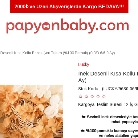
2000₺ ve Üzeri Alışverişlerde Kargo BEDAVA!!!
 Desenli Kısa Kollu Bebek Şort Tulum (%100 Pamuk) (0-3/3-6/6-9 Ay)
Lucky
İnek Desenli Kısa Kollu
Ay)
Stok Kodu
(LUCKY/9630.06/
Kargoya Teslim Süresi
:
2 İş 
🐄 Sevimli inek desenleriyle ta
rahat yapısıyl
☁️ %100 pamuklu kumaşı sayesi
ve nefes alabilen yap