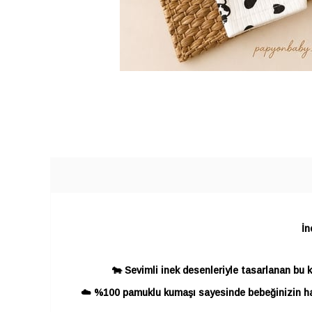
İn
🐄 Sevimli inek desenleriyle tasarlanan bu 
☁️ %100 pamuklu kumaşı sayesinde bebeğinizin has