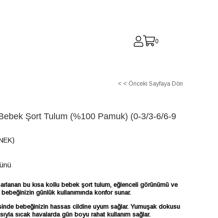
0
< < Önceki Sayfaya Dön
 Bebek Şort Tulum (%100 Pamuk) (0-3/3-6/6-9
INEK)
Günü
sarlanan bu kısa kollu bebek şort tulum, eğlenceli görünümü ve
a bebeğinizin günlük kullanımında konfor sunar.
nde bebeğinizin hassas cildine uyum sağlar. Yumuşak dokusu
ısıyla sıcak havalarda gün boyu rahat kullanım sağlar.