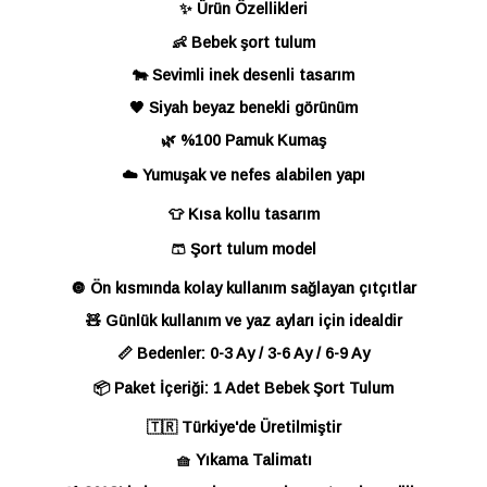
✨ Ürün Özellikleri
👶 Bebek şort tulum
🐄 Sevimli inek desenli tasarım
🖤 Siyah beyaz benekli görünüm
🌿 %100 Pamuk Kumaş
☁️ Yumuşak ve nefes alabilen yapı
👕 Kısa kollu tasarım
🩳 Şort tulum model
🔘 Ön kısmında kolay kullanım sağlayan çıtçıtlar
🧸 Günlük kullanım ve yaz ayları için idealdir
📏 Bedenler: 0-3 Ay / 3-6 Ay / 6-9 Ay
📦 Paket İçeriği: 1 Adet Bebek Şort Tulum
🇹🇷 Türkiye'de Üretilmiştir
🧺 Yıkama Talimatı