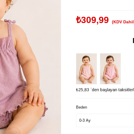
₺309,99
(KDV Dahil
₺25,83
`den başlayan taksitler
Beden