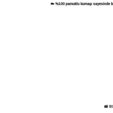
☁️ %100 pamuklu kumaşı sayesinde beb
📸 St