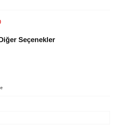
)
Diğer Seçenekler
le