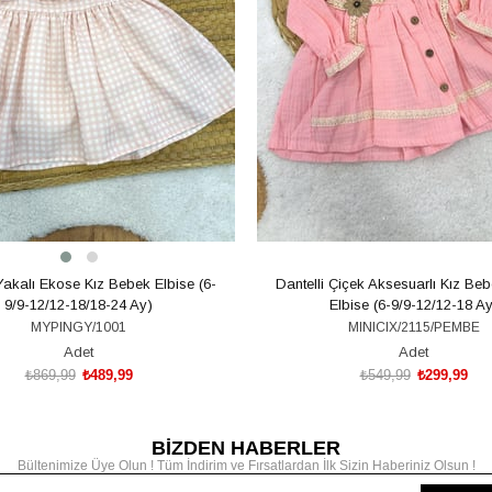
 Yakalı Ekose Kız Bebek Elbise (6-
Dantelli Çiçek Aksesuarlı Kız Be
9/9-12/12-18/18-24 Ay)
Elbise (6-9/9-12/12-18 Ay
MYPINGY/1001
MINICIX/2115/PEMBE
Adet
Adet
₺869,99
₺489,99
₺549,99
₺299,99
BİZDEN HABERLER
SEPETE EKLE
SEPETE EKLE
Bültenimize Üye Olun ! Tüm İndirim ve Fırsatlardan İlk Sizin Haberiniz Olsun !