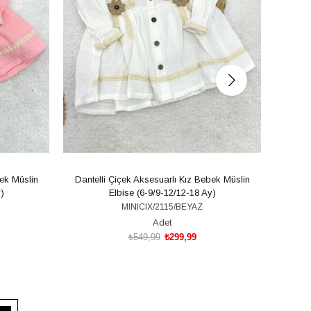
bek Müslin
Dantelli Çiçek Aksesuarlı Kız Bebek Müslin
Fırfır
)
Elbise (6-9/9-12/12-18 Ay)
MINICIX/2115/BEYAZ
Adet
₺549,99
₺299,99
SEPETE EKLE