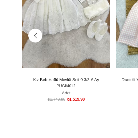
Kız Bebek 4lü Mevlüt Seti 0-3/3-6 Ay
Dantelli
PUGI/4012
Adet
₺1.749,90
₺1.519,90
SEPETE EKLE