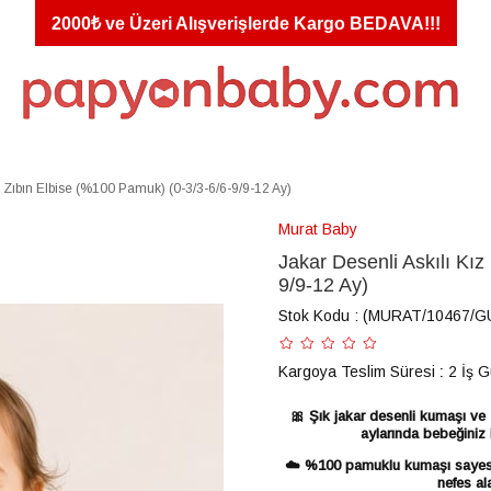
2000₺ ve Üzeri Alışverişlerde Kargo BEDAVA!!!
k Zıbın Elbise (%100 Pamuk) (0-3/3-6/6-9/9-12 Ay)
Murat Baby
Jakar Desenli Askılı Kı
9/9-12 Ay)
Stok Kodu
(MURAT/10467/
Kargoya Teslim Süresi
:
2 İş 
🎀 Şık jakar desenli kumaşı ve z
aylarında bebeğiniz 
☁️ %100 pamuklu kumaşı sayesin
nefes al