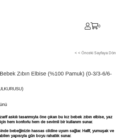
0
< < Önceki Sayfaya Dön
z Bebek Zıbın Elbise (%100 Pamuk) (0-3/3-6/6-
GULKURUSU)
Günü
arif askılı tasarımıyla öne çıkan bu kız bebek zıbın elbise, yaz
için hem konforlu hem de sevimli bir kullanım sunar.
de bebeğinizin hassas cildine uyum sağlar. Hafif, yumuşak ve
abilen yapısıyla gün boyu rahatlık sunar.