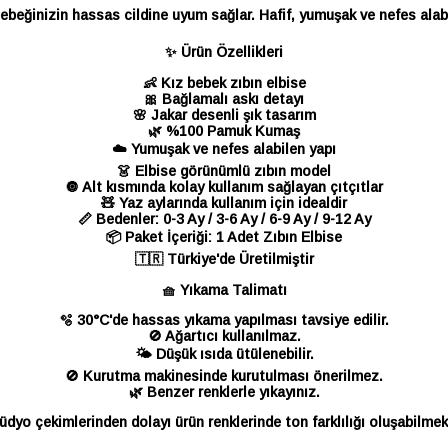
eğinizin hassas cildine uyum sağlar. Hafif, yumuşak ve nefes alabil
✨ Ürün Özellikleri
👶 Kız bebek zıbın elbise
🎀 Bağlamalı askı detayı
🌸 Jakar desenli şık tasarım
🌿 %100 Pamuk Kumaş
☁️ Yumuşak ve nefes alabilen yapı
👗 Elbise görünümlü zıbın model
🔘 Alt kısmında kolay kullanım sağlayan çıtçıtlar
🧸 Yaz aylarında kullanım için idealdir
📏 Bedenler:
0-3 Ay / 3-6 Ay / 6-9 Ay / 9-12 Ay
📦 Paket İçeriği:
1 Adet Zıbın Elbise
🇹🇷 Türkiye'de Üretilmiştir
🧺 Yıkama Talimatı
🫧 30°C'de hassas yıkama yapılması tavsiye edilir.
🚫 Ağartıcı kullanılmaz.
🌤️ Düşük ısıda ütülenebilir.
🚫 Kurutma makinesinde kurutulması önerilmez.
🌿 Benzer renklerle yıkayınız.
üdyo çekimlerinden dolayı ürün renklerinde ton farklılığı oluşabilmek