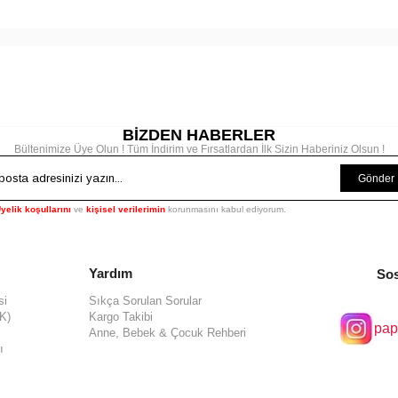
BİZDEN HABERLER
Bültenimize Üye Olun ! Tüm İndirim ve Fırsatlardan İlk Sizin Haberiniz Olsun !
Gönder
yelik koşullarını
ve
kişisel verilerimin
korunmasını kabul ediyorum.
Yardım
Sos
si
Sıkça Sorulan Sorular
KK)
Kargo Takibi
pap
Anne, Bebek & Çocuk Rehberi
ı