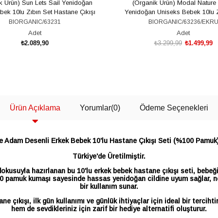
k Ürün) Sun Lets Sail Yenidoğan
(Organik Ürün) Modal Nature
bek 10lu Zıbın Set Hastane Çıkışı
Yenidoğan Uniseks Bebek 10lu Z
Hastane Çıkışı
BIORGANIC/63231
BIORGANIC/63236/EKR
Adet
Adet
₺2.089,90
₺3.299,99
₺1.499,99
SEPETE EKLE
SEPETE EKLE
Ürün Açıklama
Yorumlar
(0)
Ödeme Seçenekleri
e Adam Desenli Erkek Bebek 10'lu Hastane Çıkışı Seti (%100 Pamuk)
Türkiye'de Üretilmiştir.
okusuyla hazırlanan bu 10'lu erkek bebek hastane çıkışı seti, bebeği
100 pamuk kumaşı sayesinde hassas yenidoğan cildine uyum sağlar, ne
bir kullanım sunar.
 çıkışı, ilk gün kullanımı ve günlük ihtiyaçlar için ideal bir tercih
hem de sevdikleriniz için zarif bir hediye alternatifi oluşturur.