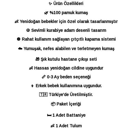
✨ Ürün Özellikleri
🌿 %100 pamuk kumaş
👶 Yenidoğan bebekler için özel olarak tasarlanmıştır
🍪 Sevimli kurabiye adam desenli tasarım
🔘 Rahat kullanım sağlayan çıtçıtlı kapama sistemi
☁️ Yumuşak, nefes alabilen ve terletmeyen kumaş
🎁 Şık kutulu hastane çıkışı seti
👶 Hassas yenidoğan cildine uygundur
📏 0-3 Ay beden seçeneği
👦 Erkek bebek kullanımına uygundur.
🇹🇷 Türkiye'de Üretilmiştir.
📦 Paket İçeriği
🛏️ 1 Adet Battaniye
👶 1 Adet Tulum