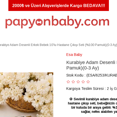
2000₺ ve Üzeri Alışverişlerde Kargo BEDAVA!!!
rabiye Adam Desenli Erkek Bebek 10'lu Hastane Çıkışı Seti (%100 Pamuk)(0-3 Ay
Esa Baby
Kurabiye Adam Desenli 
Pamuk)(0-3 Ay)
Stok Kodu
(ESA/6253/KURAB
Kargoya Teslim Süresi
:
2 İş 
🍪 Sevimli kurabiye adam dese
hastane çıkışı seti, bebeğinizin
bir kutuda bir araya getirir
sağlar, nefes alabilen y