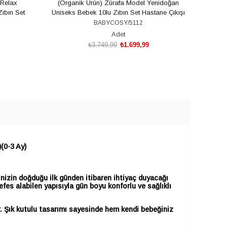
 Relax
(Organik Ürün) Zürafa Model Yenidoğan
Smok
ıbın Set
Uniseks Bebek 10lu Zıbın Set Hastane Çıkışı
10lu
U
BABYCOSY/5112
Adet
₺3.749,99
₺1.699,99
SEPETE EKLE
(0-3 Ay)
nizin doğduğu ilk günden itibaren ihtiyaç duyacağı
fes alabilen yapısıyla gün boyu konforlu ve sağlıklı
tir. Şık kutulu tasarımı sayesinde hem kendi bebeğiniz