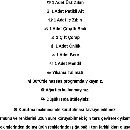
👕 1 Adet Üst Zıbın
👖 1 Adet Patikli Alt
👕 1 Adet İç Zıbın
👶 1 Adet Çıtçıtlı Badi
🧦 1 Çift Çorap
🍼 1 Adet Önlük
🧢 1 Adet Bere
🧻 1 Adet Mendil
🧺 Yıkama Talimatı
🫧 30°C'de hassas programda yıkayınız.
🚫 Ağartıcı kullanmayınız.
🌤️ Düşük ısıda ütüleyiniz.
🚫 Kurutma makinesinde kurutulması tavsiye edilmez.
rmunu ve renklerini uzun süre koruyabilmek için ters çevirerek yıkama
kimlerinden dolayı ürün renklerinde ışığa bağlı ton farklılıkları oluş