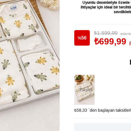
Uyumlu desenleriyle özenle h
ihtiyaçlar için ideal bir terc
sevdiklerin
₺1.599,99
(KDV Da
56
%
₺699,99
İndirim
Tükendi
₺58,33
`den başlayan taksitler