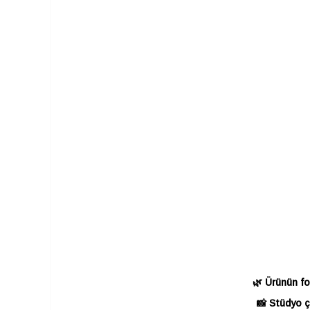
🌿 Ürünün fo
📸 Stüdyo çe