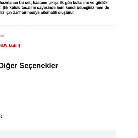
azırlanan bu set; hastane çıkışı, ilk gün kullanımı ve günlük
ihtir. Şık kutulu tasarımı sayesinde hem kendi bebeğiniz hem de
iz için zarif bir hediye alternatifi oluşturur.
hil)
(KDV Dahil)
Diğer Seçenekler
le