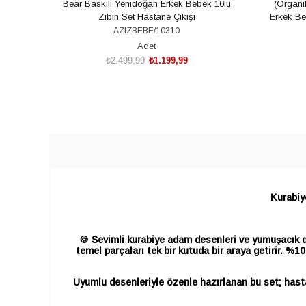
Bear Baskılı Yenidoğan Erkek Bebek 10lu
(Organi
Zıbın Set Hastane Çıkışı
Erkek Be
AZIZBEBE/10310
Adet
₺2.499,99
₺1.199,99
SEPETE EKLE
Kurabiy
🍪 Sevimli kurabiye adam desenleri ve yumuşacık d
temel parçaları tek bir kutuda bir araya getirir. %
Uyumlu desenleriyle özenle hazırlanan bu set; hastane