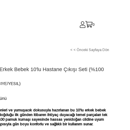
0
)
< < Önceki Sayfaya Dön
Erkek Bebek 10'lu Hastane Çıkışı Seti (%100
IYE/YESIL)
Günü
nleri ve yumuşacık dokusuyla hazırlanan bu 10'lu erkek bebek
 doğduğu ilk günden itibaren ihtiyaç duyacağı temel parçaları tek
. %100 pamuk kumaşı sayesinde hassas yenidoğan cildine uyum
apısıyla gün boyu konforlu ve sağlıklı bir kullanım sunar.