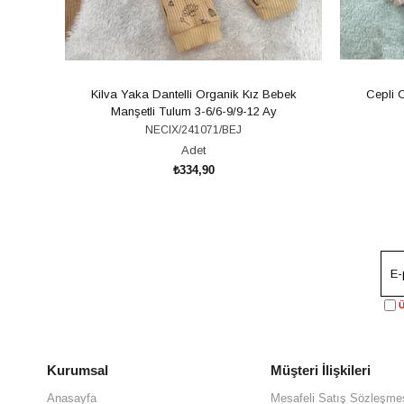
Kilva Yaka Dantelli Organik Kız Bebek
Cepli 
Manşetli Tulum 3-6/6-9/9-12 Ay
NECIX/241071/BEJ
Adet
₺334,90
SEPETE EKLE
Ü
Kurumsal
Müşteri İlişkileri
Anasayfa
Mesafeli Satış Sözleşme