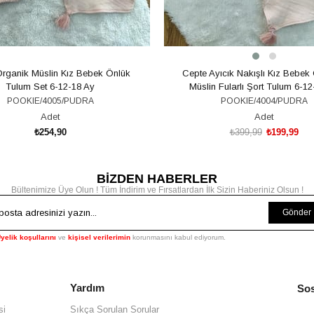
Organik Müslin Kız Bebek Önlük
Cepte Ayıcık Nakışlı Kız Bebek
Tulum Set 6-12-18 Ay
Müslin Fularlı Şort Tulum 6-12
POOKIE/4005/PUDRA
POOKIE/4004/PUDRA
Adet
Adet
₺254,90
₺399,99
₺199,99
BİZDEN HABERLER
SEPETE EKLE
SEPETE EKLE
Bültenimize Üye Olun ! Tüm İndirim ve Fırsatlardan İlk Sizin Haberiniz Olsun !
Gönder
yelik koşullarını
ve
kişisel verilerimin
korunmasını kabul ediyorum.
Yardım
Sos
si
Sıkça Sorulan Sorular