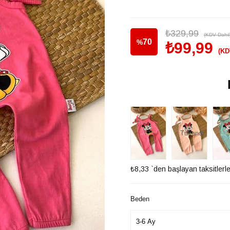
₺329,99
(KDV Dahil
70
%
₺99,99
(KD
İndirim
Tükendi
₺8,33
`den başlayan taksitlerl
Beden