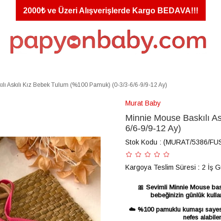
2000₺ ve Üzeri Alışverişlerde Kargo BEDAVA!!!
lı Askılı Kız Bebek Tulum (%100 Pamuk) (0-3/3-6/6-9/9-12 Ay)
Murat Baby
Minnie Mouse Baskılı A
6/6-9/9-12 Ay)
Stok Kodu
(MURAT/5386/FU
Kargoya Teslim Süresi
:
2 İş 
🎀 Sevimli Minnie Mouse bask
bebeğinizin günlük kull
☁️ %100 pamuklu kumaşı sayesin
nefes alabile