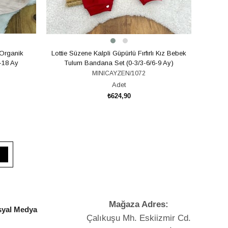
 Organik
Lottie Süzene Kalpli Güpürlü Fırfırlı Kız Bebek
Çiçe
-18 Ay
Tulum Bandana Set (0-3/3-6/6-9 Ay)
MINICAYZEN/1072
Adet
₺624,90
SEPETE EKLE
Mağaza Adres:
yal Medya
Çalıkuşu Mh. Eskiizmir Cd.