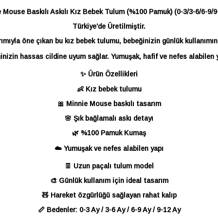
 Mouse Baskılı Askılı Kız Bebek Tulum (%100 Pamuk) (0-3/3-6/6-9/9
Türkiye'de Üretilmiştir.
arımıyla öne çıkan bu kız bebek tulumu, bebeğinizin günlük kullanımı
zin hassas cildine uyum sağlar. Yumuşak, hafif ve nefes alabilen y
✨ Ürün Özellikleri
👶 Kız bebek tulumu
🎀 Minnie Mouse baskılı tasarım
🌸 Şık bağlamalı askı detayı
🌿 %100 Pamuk Kumaş
☁️ Yumuşak ve nefes alabilen yapı
👖 Uzun paçalı tulum model
🎨 Günlük kullanım için ideal tasarım
🧸 Hareket özgürlüğü sağlayan rahat kalıp
📏 Bedenler: 0-3 Ay / 3-6 Ay / 6-9 Ay / 9-12 Ay