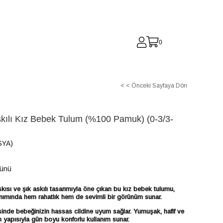
0
< < Önceki Sayfaya Dön
skılı Kız Bebek Tulum (%100 Pamuk) (0-3/3-
SYA)
Günü
ısı ve şık askılı tasarımıyla öne çıkan bu kız bebek tulumu,
anımında hem rahatlık hem de sevimli bir görünüm sunar.
de bebeğinizin hassas cildine uyum sağlar. Yumuşak, hafif ve
n yapısıyla gün boyu konforlu kullanım sunar.