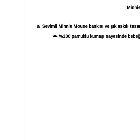
Minnie
🎀 Sevimli Minnie Mouse baskısı ve şık askılı tas
☁️ %100 pamuklu kumaşı sayesinde bebeğini