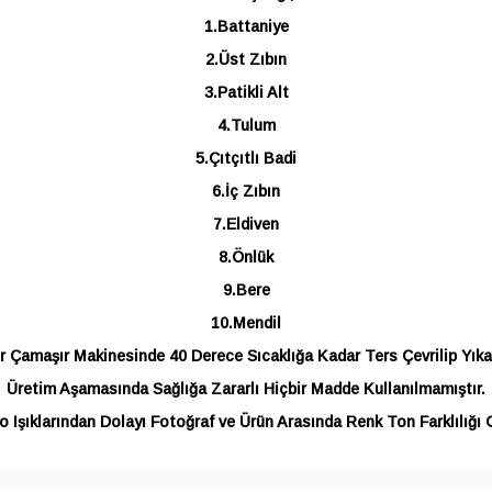
1.Battaniye
2.Üst Zıbın
3.Patikli Alt
4.Tulum
5.Çıtçıtlı Badi
6.İç Zıbın
7.Eldiven
8.Önlük
9.Bere
10.Mendil
r Çamaşır Makinesinde 40 Derece Sıcaklığa Kadar Ters Çevrilip Yıkan
Üretim Aşamasında Sağlığa Zararlı Hiçbir Madde Kullanılmamıştır.
 Işıklarından Dolayı Fotoğraf ve Ürün Arasında Renk Ton Farklılığı G