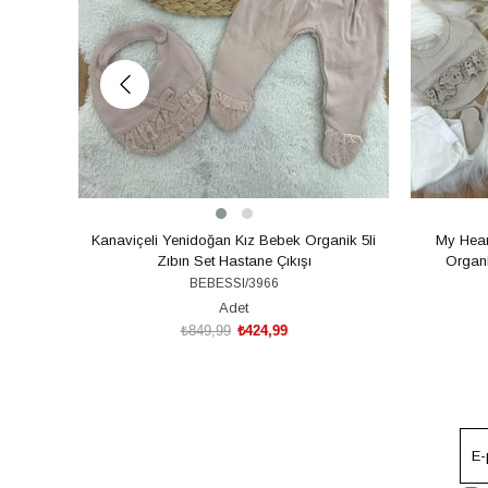
Kanaviçeli Yenidoğan Kız Bebek Organik 5li
My Heart
Zıbın Set Hastane Çıkışı
Organi
BEBESSI/3966
Adet
₺849,99
₺424,99
SEPETE EKLE