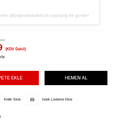
̈nleri (@papyonbabykids)'in paylaştığı bir gönderi
hil)
9
(KDV Dahil)
rle
Kritik Stok
İstek Listeme Ekle
r