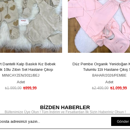
 Dantelli Kalp Baskılı Kız Bebek
Düz Pembe Organik Yenidoğan 
k 10lu Zıbın Set Hastane Çıkışı
Tulumlu 11li Hastane Çıkış 
MINICAYZEN/3011/BEJ
BAHAR/2026/PEMBE
Adet
Adet
₺1.999,99
₺999,99
₺2.499,99
₺1.099,99
BİZDEN HABERLER
SEPETE EKLE
SEPETE EKLE
Bültenimize Üye Olun ! Tüm İndirim ve Fırsatlardan İlk Sizin Haberiniz Olsun !
Gönder