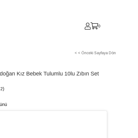
0
< < Önceki Sayfaya Dön
idoğan Kız Bebek Tulumlu 10lu Zıbın Set
2)
Günü