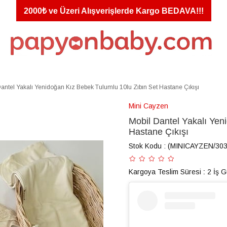
2000₺ ve Üzeri Alışverişlerde Kargo BEDAVA!!!
Dantel Yakalı Yenidoğan Kız Bebek Tulumlu 10lu Zıbın Set Hastane Çıkışı
Mini Cayzen
Mobil Dantel Yakalı Yen
Hastane Çıkışı
Stok Kodu
(MINICAYZEN/303
Kargoya Teslim Süresi
:
2 İş 