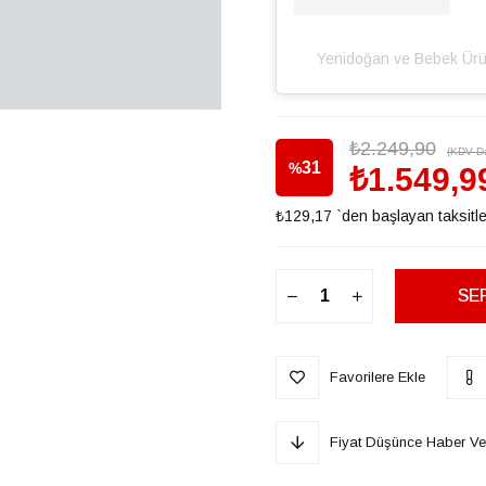
Yenidoğan ve Bebek Üru
₺2.249,90
(KDV Da
31
%
₺1.549,9
₺129,17
`den başlayan taksitle
İndirim
Favorilere Ekle
Fiyat Düşünce Haber Ve