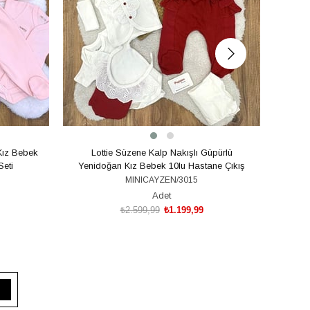
Kız Bebek
Lottie Süzene Kalp Nakışlı Güpürlü
Kiraz 
Seti
Yenidoğan Kız Bebek 10lu Hastane Çıkış
Seti
MINICAYZEN/3015
Adet
₺2.599,99
₺1.199,99
SEPETE EKLE