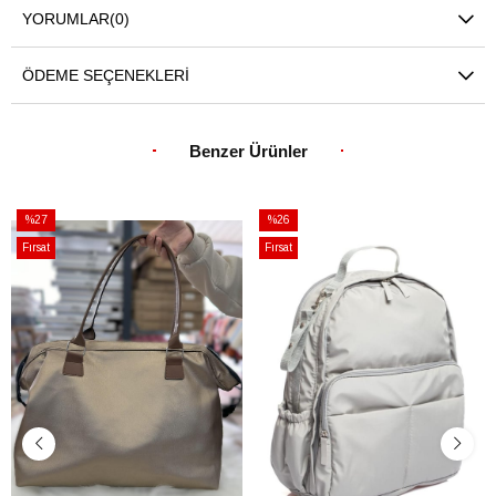
YORUMLAR
(0)
ÖDEME SEÇENEKLERI
Benzer Ürünler
%27
%26
İndirim
İndirim
Fırsat
Fırsat
%27İndirim
%26İndirim
Ürünü
Ürünü