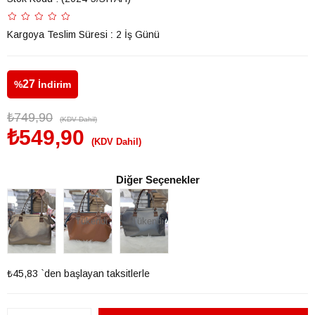
Kargoya Teslim Süresi
:
2 İş Günü
27
%
İndirim
₺749,90
(KDV Dahil)
₺549,90
(KDV Dahil)
Diğer Seçenekler
Tükendi
Tükendi
₺45,83
`den başlayan taksitlerle