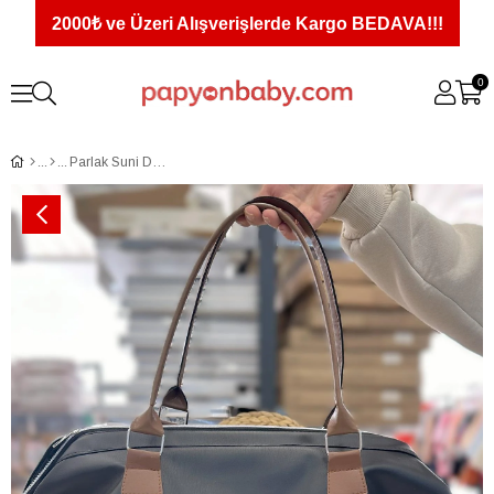
2000₺ ve Üzeri Alışverişlerde Kargo BEDAVA!!!
0
Parlak Suni Deri Valiz Model Anne Bebek Bakım Çantası