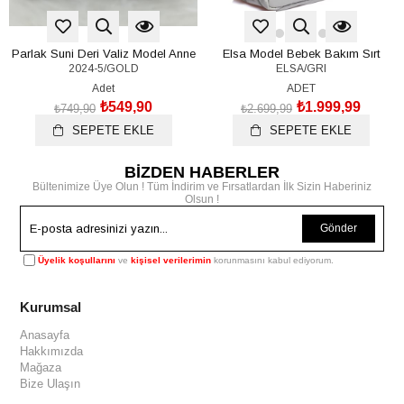
Parlak Suni Deri Valiz Model Anne
Elsa Model Bebek Bakım Sırt
2024-5/GOLD
ELSA/GRI
Bebek Bakım Çantası
Çantası Biberon Termos Gözlü
Puset Askı Aparatlı
Adet
ADET
₺549,90
₺1.999,99
₺749,90
₺2.699,99
SEPETE EKLE
SEPETE EKLE
BİZDEN HABERLER
Bültenimize Üye Olun ! Tüm İndirim ve Fırsatlardan İlk Sizin Haberiniz
Olsun !
Gönder
Üyelik koşullarını
ve
kişisel verilerimin
korunmasını kabul ediyorum.
Kurumsal
Anasayfa
Hakkımızda
Mağaza
Bize Ulaşın