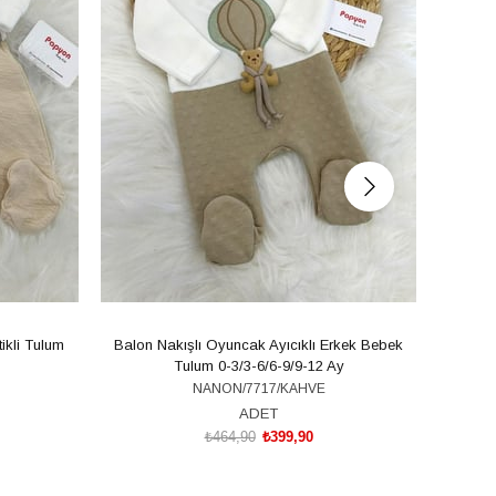
ikli Tulum
Balon Nakışlı Oyuncak Ayıcıklı Erkek Bebek
Ördek 
Tulum 0-3/3-6/6-9/9-12 Ay
NANON/7717/KAHVE
ADET
₺464,90
₺399,90