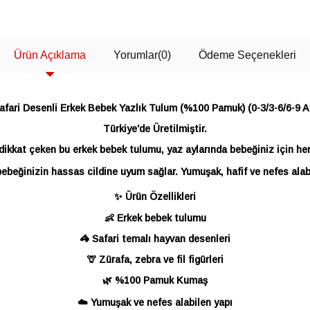
SEPETE EKLE
SEPETE EKLE
Ürün Açıklama
Yorumlar
(0)
Ödeme Seçenekleri
afari Desenli Erkek Bebek Yazlık Tulum (%100 Pamuk) (0-3/3-6/6-9 A
Türkiye'de Üretilmiştir.
 dikkat çeken bu erkek bebek tulumu, yaz aylarında bebeğiniz için he
eğinizin hassas cildine uyum sağlar. Yumuşak, hafif ve nefes alabi
✨ Ürün Özellikleri
👶 Erkek bebek tulumu
🦓 Safari temalı hayvan desenleri
🦒 Zürafa, zebra ve fil figürleri
🌿 %100 Pamuk Kumaş
☁️ Yumuşak ve nefes alabilen yapı