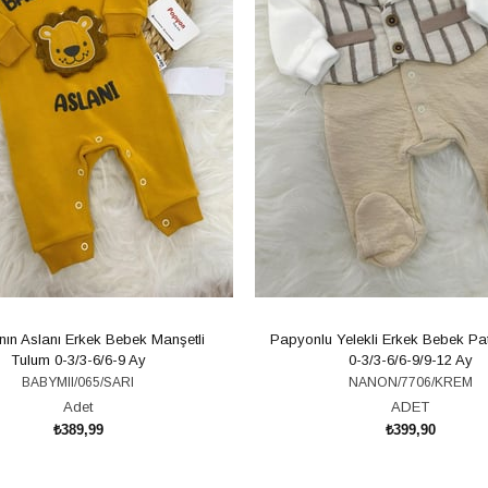
ın Aslanı Erkek Bebek Manşetli
Papyonlu Yelekli Erkek Bebek Pat
Tulum 0-3/3-6/6-9 Ay
0-3/3-6/6-9/9-12 Ay
BABYMII/065/SARI
NANON/7706/KREM
Adet
ADET
₺389,99
₺399,90