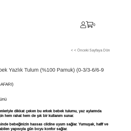
0
< < Önceki Sayfaya Dön
ebek Yazlık Tulum (%100 Pamuk) (0-3/3-6/6-9
SAFARI)
Günü
enleriyle dikkat çeken bu erkek bebek tulumu, yaz aylarında
çin hem rahat hem de şık bir kullanım sunar.
de bebeğinizin hassas cildine uyum sağlar. Yumuşak, hafif ve
abilen yapısıyla gün boyu konfor sağlar.