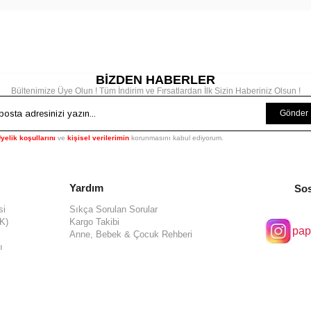
BİZDEN HABERLER
Bültenimize Üye Olun ! Tüm İndirim ve Fırsatlardan İlk Sizin Haberiniz Olsun !
Gönder
yelik koşullarını
ve
kişisel verilerimin
korunmasını kabul ediyorum.
Yardım
Sos
si
Sıkça Sorulan Sorular
KK)
Kargo Takibi
pap
Anne, Bebek & Çocuk Rehberi
ı