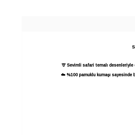
SEPETE EKLE
S
🦒 Sevimli safari temalı desenleriyle
☁️ %100 pamuklu kumaşı sayesinde beb