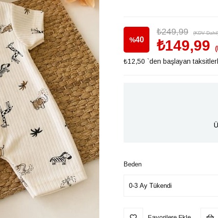
₺249,99
(KDV Dahil
40
%
₺149,99
₺12,50
`den başlayan taksitler
İndirim
Ü
Beden
Favorilere Ekle