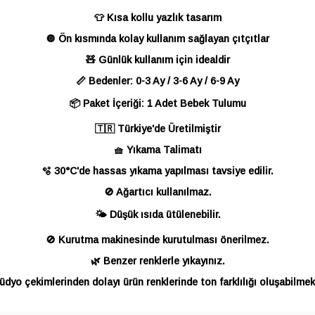
👕 Kısa kollu yazlık tasarım
🔘 Ön kısmında kolay kullanım sağlayan çıtçıtlar
🧸 Günlük kullanım için idealdir
📏 Bedenler: 0-3 Ay / 3-6 Ay / 6-9 Ay
📦 Paket İçeriği: 1 Adet Bebek Tulumu
🇹🇷 Türkiye'de Üretilmiştir
🧺 Yıkama Talimatı
🫧 30°C'de hassas yıkama yapılması tavsiye edilir.
🚫 Ağartıcı kullanılmaz.
🌤️ Düşük ısıda ütülenebilir.
🚫 Kurutma makinesinde kurutulması önerilmez.
🌿 Benzer renklerle yıkayınız.
üdyo çekimlerinden dolayı ürün renklerinde ton farklılığı oluşabilmek