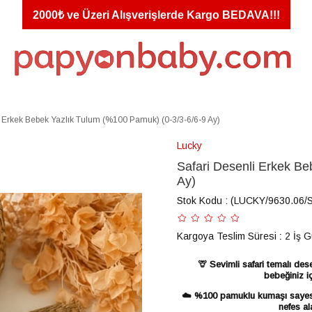
2000₺ ve Üzeri Alışverişlerde Kargo BEDAVA!!!
i Erkek Bebek Yazlık Tulum (%100 Pamuk) (0-3/3-6/6-9 Ay)
Lucky
Safari Desenli Erkek B
Ay)
Stok Kodu
(LUCKY/9630.06/
Kargoya Teslim Süresi
:
2 İş 
🦒 Sevimli safari temalı des
bebeğiniz i
☁️ %100 pamuklu kumaşı sayesin
nefes al