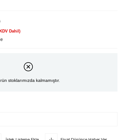
)
(KDV Dahil)
le
rün stoklarımızda kalmamıştır.
İstek Listeme Ekle
Fiyat Düşünce Haber Ver