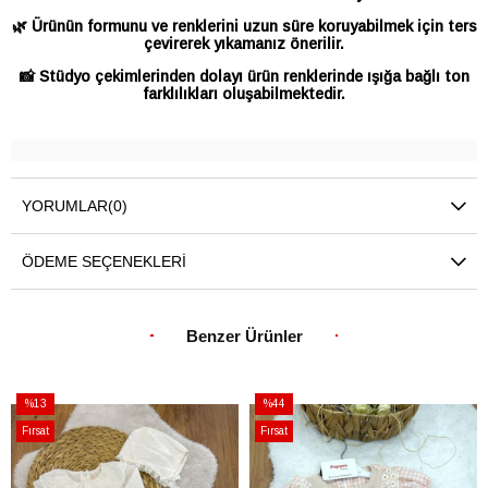
🌿 Ürünün formunu ve renklerini uzun süre koruyabilmek için ters
çevirerek yıkamanız önerilir.
📸 Stüdyo çekimlerinden dolayı ürün renklerinde ışığa bağlı ton
farklılıkları oluşabilmektedir.
YORUMLAR
(0)
ÖDEME SEÇENEKLERI
Benzer Ürünler
%13
%44
İndirim
İndirim
Fırsat
Fırsat
%13İndirim
%44İndirim
Ürünü
Ürünü