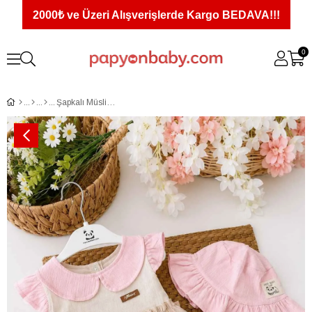
2000₺ ve Üzeri Alışverişlerde Kargo BEDAVA!!!
0
Şapkalı Müslin Kız Bebek Elbise Seti (%100 Pamuk)(9-12/12-18/18-24 Ay)