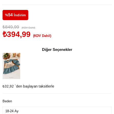
54
%
İndirim
₺849,99
(KDV Dahil)
₺394,99
(KDV Dahil)
Diğer Seçenekler
Tükendi
₺32,92
`den başlayan taksitlerle
Beden