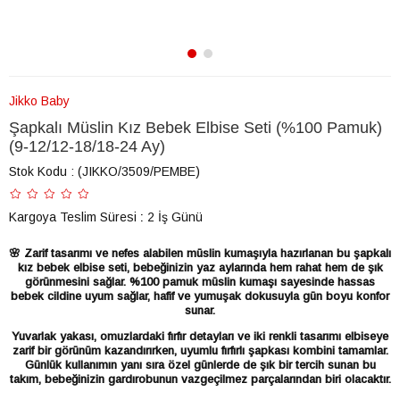
Jikko Baby
Şapkalı Müslin Kız Bebek Elbise Seti (%100 Pamuk)
(9-12/12-18/18-24 Ay)
Stok Kodu
(JIKKO/3509/PEMBE)
Kargoya Teslim Süresi
:
2 İş Günü
🌸 Zarif tasarımı ve nefes alabilen müslin kumaşıyla hazırlanan bu şapkalı
kız bebek elbise seti, bebeğinizin yaz aylarında hem rahat hem de şık
görünmesini sağlar. %100 pamuk müslin kumaşı sayesinde hassas
bebek cildine uyum sağlar, hafif ve yumuşak dokusuyla gün boyu konfor
sunar.
Yuvarlak yakası, omuzlardaki fırfır detayları ve iki renkli tasarımı elbiseye
zarif bir görünüm kazandırırken, uyumlu fırfırlı şapkası kombini tamamlar.
Günlük kullanımın yanı sıra özel günlerde de şık bir tercih sunan bu
takım, bebeğinizin gardırobunun vazgeçilmez parçalarından biri olacaktır.