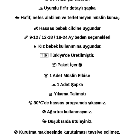
🧢 Uyumlu fırfır detaylı şapka
☁️ Hafif, nefes alabilen ve terletmeyen müslin kumaş
👶 Hassas bebek cildine uygundur
📏 9-12 / 12-18 / 18-24 Ay beden seçenekleri
👧 Kız bebek kullanımına uygundur.
🇹🇷 Türkiye'de Üretilmiştir.
📦 Paket İçeriği
👗 1 Adet Müslin Elbise
🧢 1 Adet Şapka
🧺 Yıkama Talimatı
🫧 30°C'de hassas programda yıkayınız.
🚫 Ağartıcı kullanmayınız.
🌤️ Düşük ısıda ütüleyiniz.
🚫 Kurutma makinesinde kurutulması tavsiye edilmez.