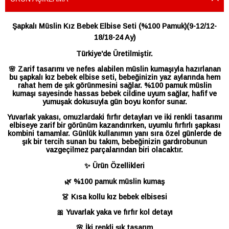
Şapkalı Müslin Kız Bebek Elbise Seti (%100 Pamuk)(9-12/12-
18/18-24 Ay)
Türkiye'de Üretilmiştir.
🌸 Zarif tasarımı ve nefes alabilen müslin kumaşıyla hazırlanan
bu şapkalı kız bebek elbise seti, bebeğinizin yaz aylarında hem
rahat hem de şık görünmesini sağlar. %100 pamuk müslin
kumaşı sayesinde hassas bebek cildine uyum sağlar, hafif ve
yumuşak dokusuyla gün boyu konfor sunar.
Yuvarlak yakası, omuzlardaki fırfır detayları ve iki renkli tasarımı
elbiseye zarif bir görünüm kazandırırken, uyumlu fırfırlı şapkası
kombini tamamlar. Günlük kullanımın yanı sıra özel günlerde de
şık bir tercih sunan bu takım, bebeğinizin gardırobunun
vazgeçilmez parçalarından biri olacaktır.
✨ Ürün Özellikleri
🌿 %100 pamuk müslin kumaş
👗 Kısa kollu kız bebek elbisesi
🎀 Yuvarlak yaka ve fırfır kol detayı
🌸 İki renkli şık tasarım