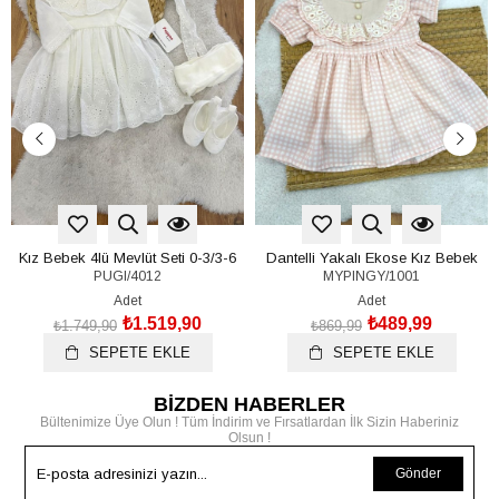
Kız Bebek 4lü Mevlüt Seti 0-3/3-6
Dantelli Yakalı Ekose Kız Bebek
PUGI/4012
MYPINGY/1001
Ay
Elbise (6-9/9-12/12-18/18-24 Ay)
Adet
Adet
₺1.519,90
₺489,99
₺1.749,90
₺869,99
SEPETE EKLE
SEPETE EKLE
BİZDEN HABERLER
Bültenimize Üye Olun ! Tüm İndirim ve Fırsatlardan İlk Sizin Haberiniz
Olsun !
Gönder