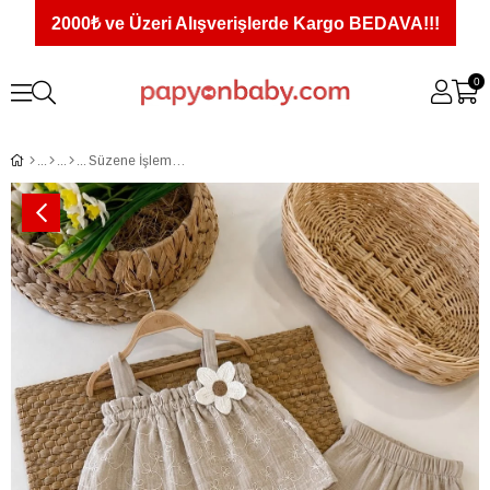
2000₺ ve Üzeri Alışverişlerde Kargo BEDAVA!!!
0
Süzene İşlemeli Pantolonlu Kız Çocuk Müslin Takım (2-3-4-5 Yaş)