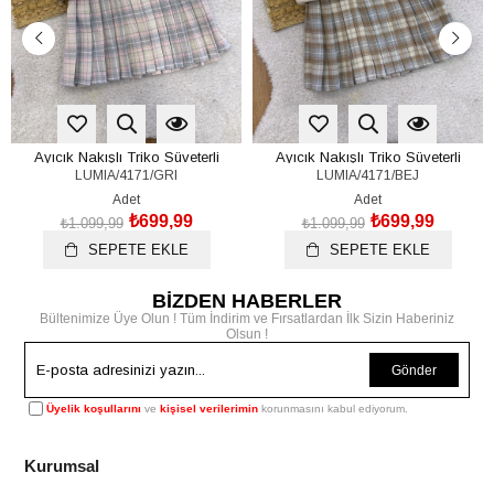
Ayıcık Nakışlı Triko Süveterli
Ayıcık Nakışlı Triko Süveterli
LUMIA/4171/GRI
LUMIA/4171/BEJ
Gömlekli Etekli Kız Çocuk 3lü
Gömlekli Etekli Kız Çocuk 3lü
Takım (1-2/2-3/3-4/4-5 Yaş)
Takım (1-2/2-3/3-4/4-5 Yaş)
Adet
Adet
₺699,99
₺699,99
₺1.099,99
₺1.099,99
SEPETE EKLE
SEPETE EKLE
BİZDEN HABERLER
Bültenimize Üye Olun ! Tüm İndirim ve Fırsatlardan İlk Sizin Haberiniz
Olsun !
Gönder
Üyelik koşullarını
ve
kişisel verilerimin
korunmasını kabul ediyorum.
Kurumsal