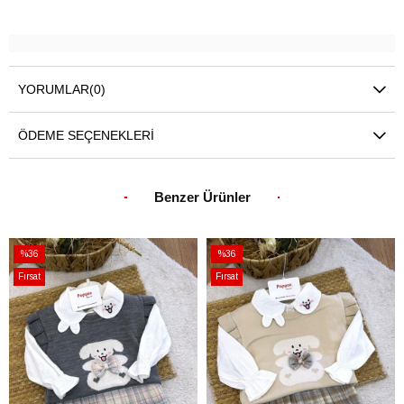
YORUMLAR
(0)
ÖDEME SEÇENEKLERI
Benzer Ürünler
%36
%36
İndirim
İndirim
Fırsat
Fırsat
%36İndirim
%36İndirim
Ürünü
Ürünü