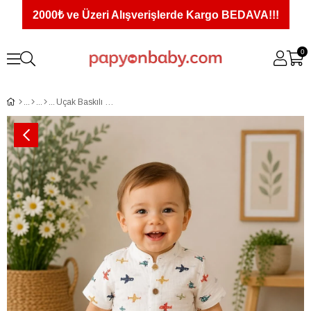
2000₺ ve Üzeri Alışverişlerde Kargo BEDAVA!!!
0
Uçak Baskılı Gömlekli Şortlu Erkek Bebek Müslin Takım (6-9/9-12/12-18 Ay)