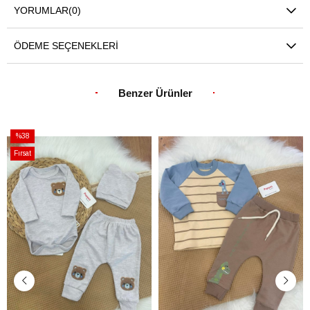
YORUMLAR
(0)
ÖDEME SEÇENEKLERI
Benzer Ürünler
%38
İndirim
Fırsat
%38İndirim
Ürünü