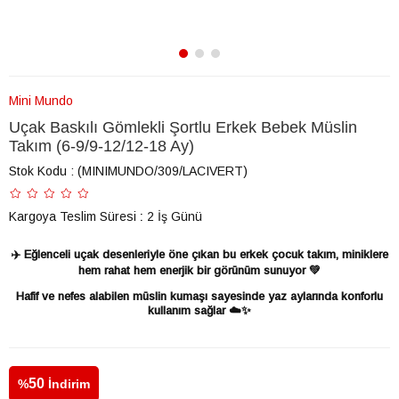
Mini Mundo
Uçak Baskılı Gömlekli Şortlu Erkek Bebek Müslin
Takım (6-9/9-12/12-18 Ay)
Stok Kodu
(MINIMUNDO/309/LACIVERT)
Kargoya Teslim Süresi
:
2 İş Günü
✈️ Eğlenceli uçak desenleriyle öne çıkan bu erkek çocuk takım, miniklere
hem rahat hem enerjik bir görünüm sunuyor 💚
Hafif ve nefes alabilen müslin kumaşı sayesinde yaz aylarında konforlu
kullanım sağlar ☁️✨
50
%
İndirim