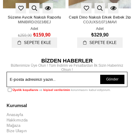
Süzene Ayıcık Nakışlı Raporlu
Cepli Dino Nakışlı Erkek Bebek 2ip
MINIBIRD/2023/BEJ
COJUXS/1071/MAVI
Çıtçıtlı Badili Erkek Bebek 3lü
Takım 6-9/9-12/12-18/18-24 Ay
Takım 0-3/3-6/6-9 Ay
Adet
Adet
₺159,90
₺329,90
₺259,90
SEPETE EKLE
SEPETE EKLE
BİZDEN HABERLER
Bültenimize Üye Olun ! Tüm İndirim ve Fırsatlardan İlk Sizin Haberiniz
Olsun !
Gönder
Üyelik koşullarını
ve
kişisel verilerimin
korunmasını kabul ediyorum.
Kurumsal
Anasayfa
Hakkımızda
Mağaza
Bize Ulaşın