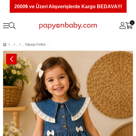
2000₺ ve Üzeri Alışverişlerde Kargo BEDAVA!!!
0
Yakası Fırfırlı Fiyonk Detaylı Kız Çocuk Kot Elbise (2-3-4 Yaş)