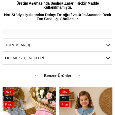
Üretim Aşamasında Sağlığa Zararlı Hiçbir Madde
Kullanılmamıştır.
Not:Stüdyo Işıklarından Dolayı Fotoğraf ve Ürün Arasında Renk
Ton Farklılığı Görülebilir.
YORUMLAR
(0)
ÖDEME SEÇENEKLERI
Benzer Ürünler
%24
%50
İndirim
İndirim
Yeni
Yeni
%24İndirim
%50İndirim
Ürün
Ürün
Fırsat
Fırsat
Ürünü
Ürünü