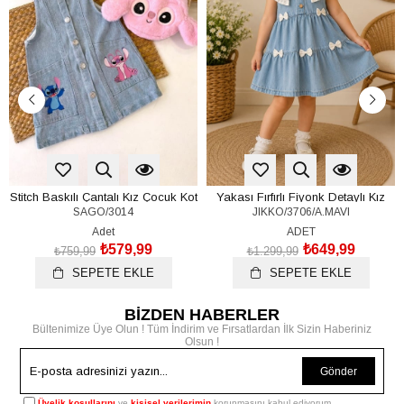
Stitch Baskılı Çantalı Kız Çocuk Kot
Yakası Fırfırlı Fiyonk Detaylı Kız
SAGO/3014
JIKKO/3706/A.MAVI
Jile (2-3-4-5 Yaş)
Çocuk Kot Elbise (2-3-4 Yaş)
Adet
ADET
₺579,99
₺649,99
₺759,99
₺1.299,99
SEPETE EKLE
SEPETE EKLE
BİZDEN HABERLER
Bültenimize Üye Olun ! Tüm İndirim ve Fırsatlardan İlk Sizin Haberiniz
Olsun !
Gönder
Üyelik koşullarını
ve
kişisel verilerimin
korunmasını kabul ediyorum.