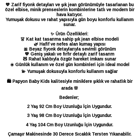
💙 Zarif fiyonk detayları ve şık jean görünümüyle tasarlanan bu
özel elbise, minik prenseslerin kombinlerine tatlı ve modern bir
hava katıyor.
Yumuşak dokusu ve rahat yapısıyla gün boyu konforlu kullanım
sunar.
✨ Ürün Özellikleri:
👗 Kat kat tasarıma sahip şık jean elbise modeli
🌿 Hafif ve nefes alan kumaş yapısı
🎀 Beyaz fiyonk detaylarıyla sevimli görünüm
💙 Geniş yakalı ve fırfır detaylı zarif tasarım
🧸 Rahat kalıbıyla özgür hareket imkanı sunar
☀️ Günlük kullanım ve özel gün kombinleri için ideal model
💫 Yumuşak dokusuyla konforlu kullanım sağlar
🛍️ Papyon Baby Kids kalitesiyle miniklere şıklık ve rahatlık bir
arada 🌸
Bedenler;
2 Yaş 92 Cm Boy Uzunluğu İçin Uygundur.
3 Yaş 98 Cm Boy Uzunluğu İçin Uygundur.
4 Yaş 104 Cm Boy Uzunluğu İçin Uygundur.
Çamaşır Makinesinde 30 Derece Sıcaklık Tersten Yıkanabilir.