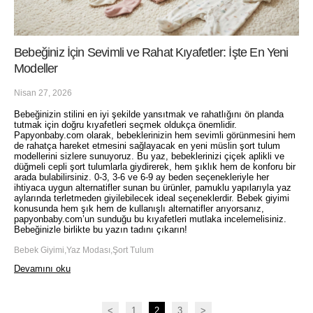
Bebeğiniz İçin Sevimli ve Rahat Kıyafetler: İşte En Yeni
Modeller
Nisan 27, 2026
Bebeğinizin stilini en iyi şekilde yansıtmak ve rahatlığını ön planda
tutmak için doğru kıyafetleri seçmek oldukça önemlidir.
Papyonbaby.com olarak, bebeklerinizin hem sevimli görünmesini hem
de rahatça hareket etmesini sağlayacak en yeni müslin şort tulum
modellerini sizlere sunuyoruz. Bu yaz, bebeklerinizi çiçek aplikli ve
düğmeli cepli şort tulumlarla giydirerek, hem şıklık hem de konforu bir
arada bulabilirsiniz. 0-3, 3-6 ve 6-9 ay beden seçenekleriyle her
ihtiyaca uygun alternatifler sunan bu ürünler, pamuklu yapılarıyla yaz
aylarında terletmeden giyilebilecek ideal seçeneklerdir. Bebek giyimi
konusunda hem şık hem de kullanışlı alternatifler arıyorsanız,
papyonbaby.com’un sunduğu bu kıyafetleri mutlaka incelemelisiniz.
Bebeğinizle birlikte bu yazın tadını çıkarın!
Bebek Giyimi,Yaz Modası,Şort Tulum
Devamını oku
<
1
2
3
>