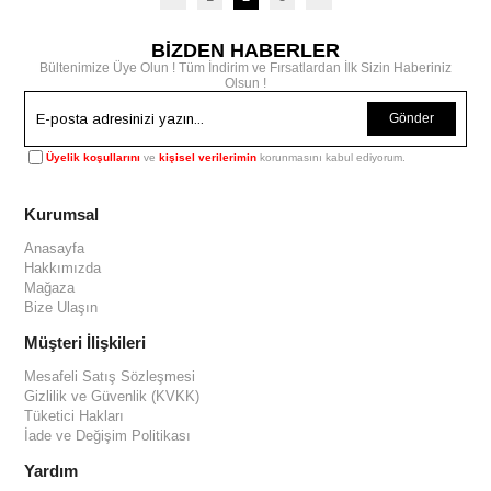
BİZDEN HABERLER
Bültenimize Üye Olun ! Tüm İndirim ve Fırsatlardan İlk Sizin Haberiniz
Olsun !
Gönder
Üyelik koşullarını
ve
kişisel verilerimin
korunmasını kabul ediyorum.
Kurumsal
Anasayfa
Hakkımızda
Mağaza
Bize Ulaşın
Müşteri İlişkileri
Mesafeli Satış Sözleşmesi
Gizlilik ve Güvenlik (KVKK)
Tüketici Hakları
İade ve Değişim Politikası
Yardım