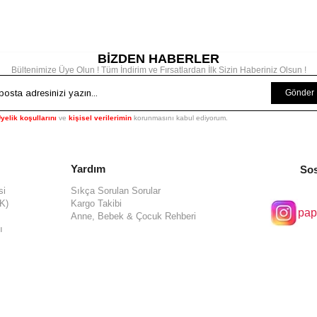
BİZDEN HABERLER
Bültenimize Üye Olun ! Tüm İndirim ve Fırsatlardan İlk Sizin Haberiniz Olsun !
Gönder
yelik koşullarını
ve
kişisel verilerimin
korunmasını kabul ediyorum.
Yardım
Sos
si
Sıkça Sorulan Sorular
KK)
Kargo Takibi
pap
Anne, Bebek & Çocuk Rehberi
ı