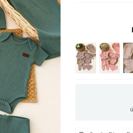
Tükendi
Tükendi
Tü
Ü