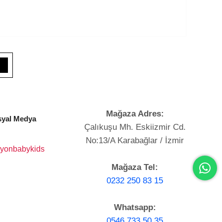
Mağaza Adres:
yal Medya
Çalıkuşu Mh. Eskiizmir Cd.
No:13/A Karabağlar / İzmir
yonbabykids
Mağaza Tel:
0232 250 83 15
Whatsapp:
0546 733 50 35