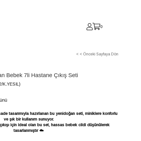
0
< < Önceki Sayfaya Dön
an Bebek 7li Hastane Çıkış Seti
/K.YESIL)
Günü
de tasarımıyla hazırlanan bu yenidoğan seti, miniklere konforlu
ve şık bir kullanım sunuyor.
ıkışı için ideal olan bu set, hassas bebek cildi düşünülerek
tasarlanmıştır ☁️