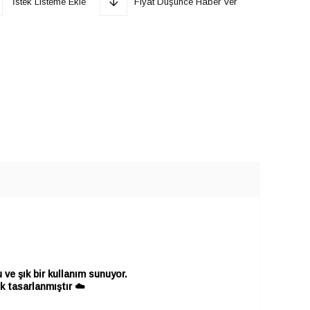
İstek Listeme Ekle
Fiyat Düşünce Haber Ver
ve şık bir kullanım sunuyor.
k tasarlanmıştır ☁️