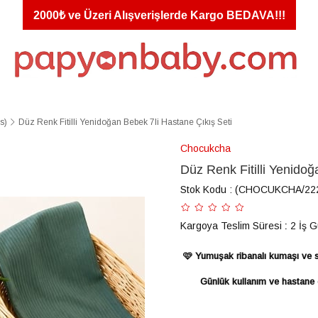
2000₺ ve Üzeri Alışverişlerde Kargo BEDAVA!!!
s)
Düz Renk Fitilli Yenidoğan Bebek 7li Hastane Çıkış Seti
Chocukcha
Düz Renk Fitilli Yenidoğ
Stok Kodu
(CHOCUKCHA/222
Kargoya Teslim Süresi
:
2 İş 
🩷 Yumuşak ribanalı kumaşı ve sa
Günlük kullanım ve hastane ç