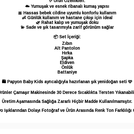
✨ Ürün Özellikleri:
☁️ Yumuşak ve esnek ribanalı kumaş yapısı
🎀 Hassas bebek cildine uyumlu konforlu kullanım
👶 Günlük kullanım ve hastane çıkışı için ideal
🌿 Rahat kalıp ve yumuşak doku
💫 Sade ve şık tasarımıyla zarif görünüm sağlar
📦 Set İçeriği:
Zıbın
Alt Pantolon
Hırka
Şapka
Eldiven
Önlük
Battaniye
🛍️ Papyon Baby Kids ayrıcalığıyla hazırlanan şık yenidoğan seti 🩷
rünler Çamaşır Makinesinde 30 Derece Sıcaklıkta Tersten Yıkanabili
Üretim Aşamasında Sağlığa Zararlı Hiçbir Madde Kullanılmamıştır.
o Işıklarından Dolayı Fotoğraf ve Ürün Arasında Renk Ton Farklılığı G