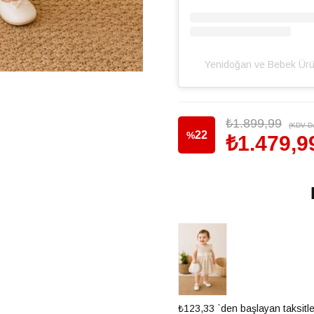
Yenidoğan ve Bebek Üru
₺1.899,99
(KDV Da
22
%
₺1.479,9
İndirim
₺123,33
`den başlayan taksitle