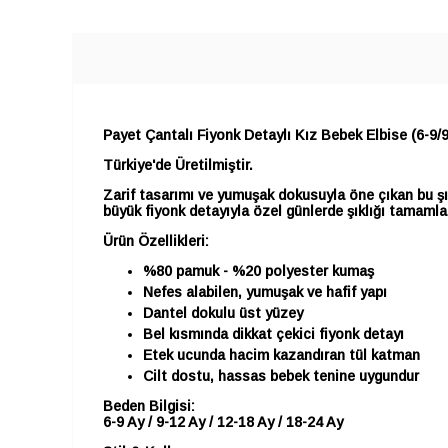
Payet Çantalı Fiyonk Detaylı Kız Bebek Elbise (6-9/
Türkiye'de Üretilmiştir.
Zarif tasarımı ve yumuşak dokusuyla öne çıkan bu şı
büyük fiyonk detayıyla özel günlerde şıklığı tamamla
Ürün Özellikleri:
%80 pamuk - %20 polyester kumaş
Nefes alabilen, yumuşak ve hafif yapı
Dantel dokulu üst yüzey
Bel kısmında dikkat çekici fiyonk detayı
Etek ucunda hacim kazandıran tül katman
Cilt dostu, hassas bebek tenine uygundur
Beden Bilgisi:
6-9 Ay / 9-12 Ay / 12-18 Ay / 18-24 Ay