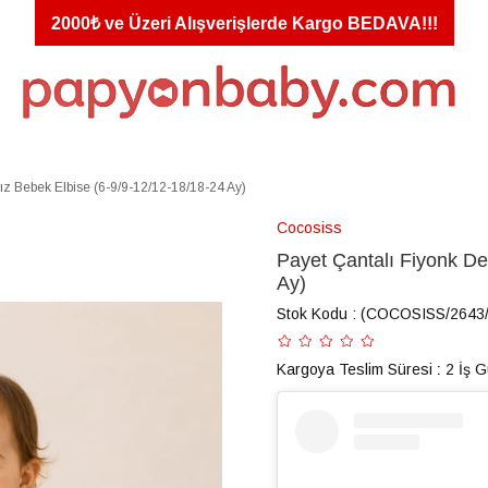
2000₺ ve Üzeri Alışverişlerde Kargo BEDAVA!!!
Kız Bebek Elbise (6-9/9-12/12-18/18-24 Ay)
Cocosiss
Payet Çantalı Fiyonk De
Ay)
Stok Kodu
(COCOSISS/2643
Kargoya Teslim Süresi
:
2 İş 