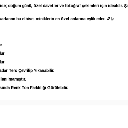
e; doğum günü, özel davetler ve fotoğraf çekimleri için idealdir. Şı
sarlanan bu elbise, miniklerin en özel anlarına eşlik eder. 💕✨
r
dur
dur
ar Ters Çevrilip Yıkanabilir.
lanılmamıştır.
ında Renk Ton Farklılığı Görülebilir.