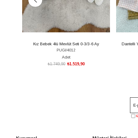
Kız Bebek 4lü Mevlüt Seti 0-3/3-6 Ay
Dantelli
PUGI/4012
Adet
₺1.749,90
₺1.519,90
SEPETE EKLE
Ü