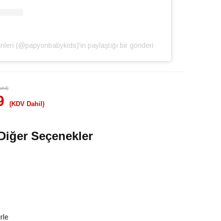
̈nleri (@papyonbabykids)'in paylaştığı bir gönderi
hil)
9
(KDV Dahil)
Diğer Seçenekler
rle