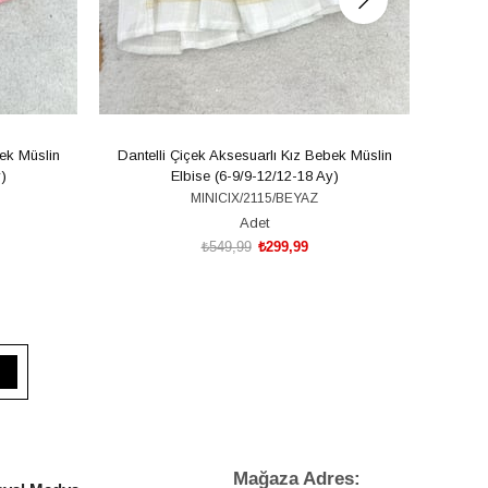
bek Müslin
Dantelli Çiçek Aksesuarlı Kız Bebek Müslin
Fırfır
)
Elbise (6-9/9-12/12-18 Ay)
MINICIX/2115/BEYAZ
Adet
₺549,99
₺299,99
SEPETE EKLE
Mağaza Adres: