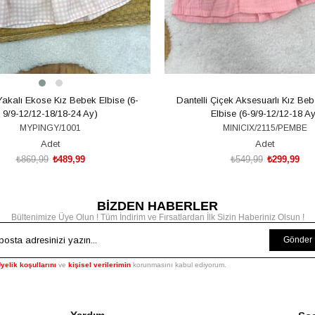
 Yakalı Ekose Kız Bebek Elbise (6-
Dantelli Çiçek Aksesuarlı Kız Be
9/9-12/12-18/18-24 Ay)
Elbise (6-9/9-12/12-18 Ay
MYPINGY/1001
MINICIX/2115/PEMBE
Adet
Adet
₺869,99
₺489,99
₺549,99
₺299,99
BİZDEN HABERLER
SEPETE EKLE
SEPETE EKLE
Bültenimize Üye Olun ! Tüm İndirim ve Fırsatlardan İlk Sizin Haberiniz Olsun !
Gönder
yelik koşullarını
ve
kişisel verilerimin
korunmasını kabul ediyorum.