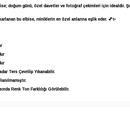
e; doğum günü, özel davetler ve fotoğraf çekimleri için idealdir. Şı
sarlanan bu elbise, miniklerin en özel anlarına eşlik eder. 💕✨
r
dur
dur
ar Ters Çevrilip Yıkanabilir.
lanılmamıştır.
ında Renk Ton Farklılığı Görülebilir.