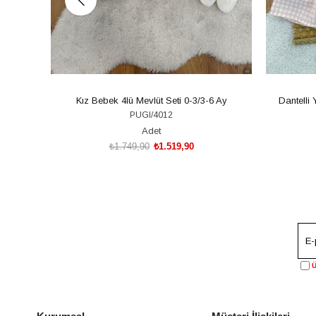
Kız Bebek 4lü Mevlüt Seti 0-3/3-6 Ay
Dantelli
PUGI/4012
Adet
₺1.749,90
₺1.519,90
SEPETE EKLE
Ü