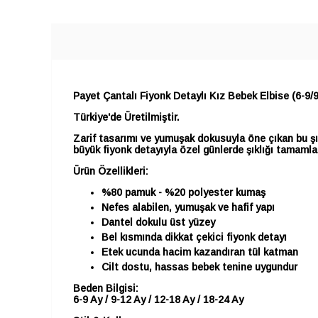
Payet Çantalı Fiyonk Detaylı Kız Bebek Elbise (6-9/
Türkiye'de Üretilmiştir.
Zarif tasarımı ve yumuşak dokusuyla öne çıkan bu şı
büyük fiyonk detayıyla özel günlerde şıklığı tamamla
Ürün Özellikleri:
%80 pamuk - %20 polyester kumaş
Nefes alabilen, yumuşak ve hafif yapı
Dantel dokulu üst yüzey
Bel kısmında dikkat çekici fiyonk detayı
Etek ucunda hacim kazandıran tül katman
Cilt dostu, hassas bebek tenine uygundur
Beden Bilgisi:
6-9 Ay / 9-12 Ay / 12-18 Ay / 18-24 Ay