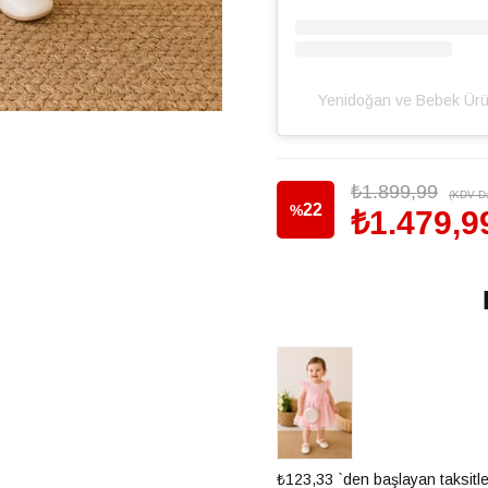
Yenidoğan ve Bebek Üru
₺1.899,99
(KDV Da
22
%
₺1.479,9
İndirim
₺123,33
`den başlayan taksitle