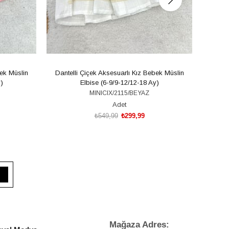
bek Müslin
Dantelli Çiçek Aksesuarlı Kız Bebek Müslin
Fırfır
)
Elbise (6-9/9-12/12-18 Ay)
MINICIX/2115/BEYAZ
Adet
₺549,99
₺299,99
SEPETE EKLE
Mağaza Adres: