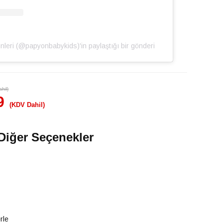
̈nleri (@papyonbabykids)'in paylaştığı bir gönderi
hil)
9
(KDV Dahil)
Diğer Seçenekler
rle