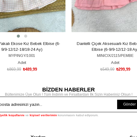
 Yakalı Ekose Kız Bebek Elbise (6-
Dantelli Çiçek Aksesuarlı Kız Be
9/9-12/12-18/18-24 Ay)
Elbise (6-9/9-12/12-18 Ay
MYPINGY/1001
MINICIX/2115/PEMBE
Adet
Adet
₺869,99
₺489,99
₺549,99
₺299,99
BİZDEN HABERLER
SEPETE EKLE
SEPETE EKLE
Bültenimize Üye Olun ! Tüm İndirim ve Fırsatlardan İlk Sizin Haberiniz Olsun !
Gönder
yelik koşullarını
ve
kişisel verilerimin
korunmasını kabul ediyorum.