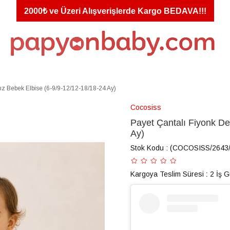
2000₺ ve Üzeri Alışverişlerde Kargo BEDAVA!!!
Kız Bebek Elbise (6-9/9-12/12-18/18-24 Ay)
Cocosiss
Payet Çantalı Fiyonk De
Ay)
Stok Kodu
(COCOSISS/2643
Kargoya Teslim Süresi
:
2 İş 